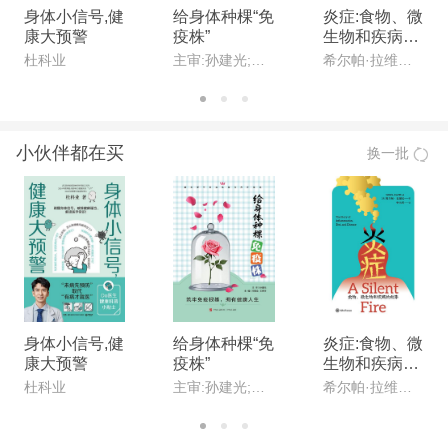
身体小信号,健
给身体种棵“免
炎症:食物、微
康大预警
疫株”
生物和疾病的
故事
杜科业
主审:孙建光;主编:宋明全,王秀玲
希尔帕·拉维拉(Shilpa Ravella)
小伙伴都在买
换一批
身体小信号,健
给身体种棵“免
炎症:食物、微
康大预警
疫株”
生物和疾病的
故事
杜科业
主审:孙建光;主编:宋明全,王秀玲
希尔帕·拉维拉(Shilpa Ravella)