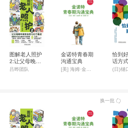
图解老人照护
金诺特青春期
恰到
2:让父母晚年
沟通宝典
话方
更安全的100
吕晔团队
[美] 海姆·金诺特
(日)
个要点
换一批