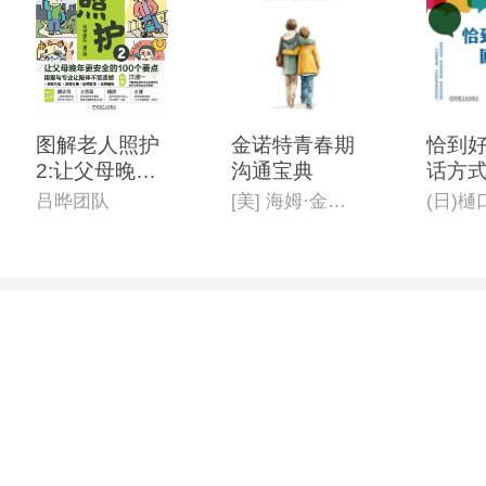
图解老人照护
金诺特青春期
恰到
2:让父母晚年
沟通宝典
话方
更安全的100
吕晔团队
[美] 海姆·金诺特
(日)
个要点