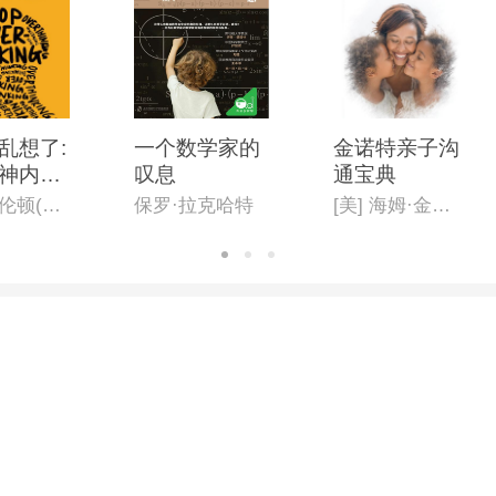
乱想了:
一个数学家的
金诺特亲子沟
神内耗
叹息
通宝典
个方法
尼克·特伦顿(Nick Trenton)
保罗·拉克哈特
[美] 海姆·金诺特