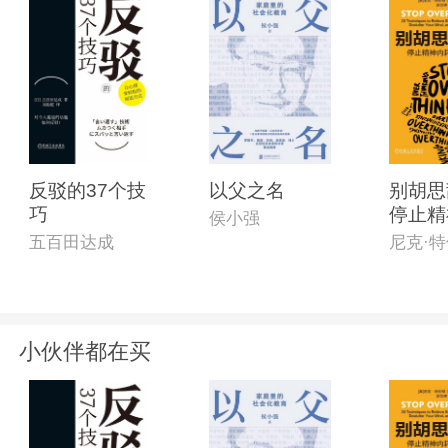
反驳的37个技
以父之名
别胡思
巧
停止精
侯小强
的23
五百田达成
小伙伴都在买