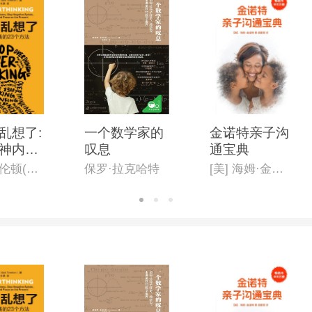
乱想了:
一个数学家的
金诺特亲子沟
神内耗
叹息
通宝典
个方法
尼克·特伦顿(Nick Trenton)
保罗·拉克哈特
[美] 海姆·金诺特