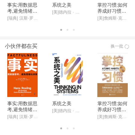
事实:用数据思
系统之美
掌控习惯:如何
考,避免情绪化
养成好习惯并
[美]德内拉 · 梅多斯(Donella H· Meadows )
决策(新版)
戒除坏习惯(新
[瑞典] 汉斯·罗斯林, 欧拉·罗斯林,安娜·罗斯林·罗朗德
[美]詹姆斯·克利尔,迩东晨/译
版)
小伙伴都在买
换一批
事实:用数据思
系统之美
掌控习惯:如何
考,避免情绪化
养成好习惯并
[美]德内拉 · 梅多斯(Donella H· Meadows )
决策(新版)
戒除坏习惯(新
[瑞典] 汉斯·罗斯林, 欧拉·罗斯林,安娜·罗斯林·罗朗德
[美]詹姆斯·克利尔,迩东晨/译
版)