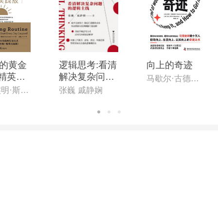
的黄金
逻辑思考:看清
向上的奇迹
:精英实
解决复杂问题
马歇尔·古德史密斯
的逻辑主线
[英]本杰明·斯帕(Benjamin Spall),[德]迈克尔·赞德(Michael Xander)
张巍 戚静娴