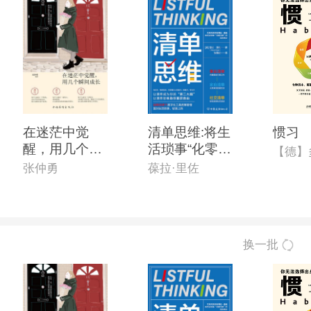
在迷茫中觉
清单思维:将生
惯习
醒，用几个瞬
活琐事“化零为
间长大
整”的*时间管
张仲勇
葆拉·里佐
理手册
换一批