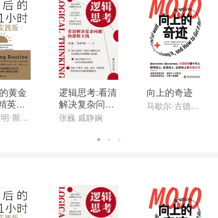
的黄金
逻辑思考:看清
向上的奇迹
:精英实
解决复杂问题
马歇尔·古德史密斯
的逻辑主线
[英]本杰明·斯帕(Benjamin Spall),[德]迈克尔·赞德(Michael Xander)
张巍 戚静娴