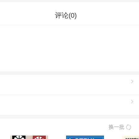
评论(
0
)
换一批