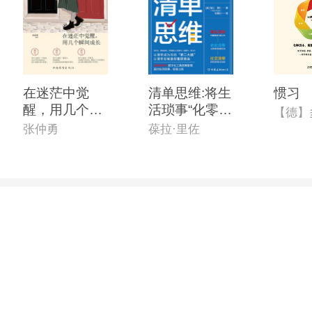
在迷茫中觉
清单思维:将生
惯习
醒，用几个瞬
活琐事“化零为
间长大
整”的*时间管
张仲勇
葆拉·里佐
理手册