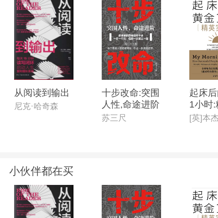
从阅读到输出
十步改命:突围
起床后
人性,命途进阶
1小时
尼克·哈奇森
践版
苏三尺
小伙伴都在买