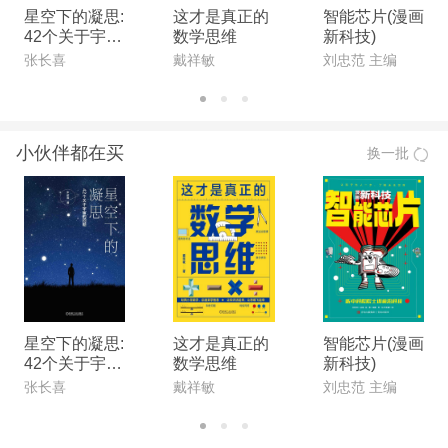
星空下的凝思:
这才是真正的
智能芯片(漫画
42个关于宇宙
数学思维
新科技)
的问题
张长喜
戴祥敏
刘忠范 主编
小伙伴都在买
换一批
星空下的凝思:
这才是真正的
智能芯片(漫画
42个关于宇宙
数学思维
新科技)
的问题
张长喜
戴祥敏
刘忠范 主编