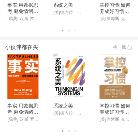
事实:用数据思
系统之美
掌控习惯:如何
考,避免情绪化
养成好习惯并
[美]德内拉 · 梅多斯(Donella H· Meadows )
决策(新版)
戒除坏习惯(新
[瑞典] 汉斯·罗斯林, 欧拉·罗斯林,安娜·罗斯林·罗朗德
[美]詹姆斯·克利尔,迩东晨/译
版)
小伙伴都在买
换一批
事实:用数据思
系统之美
掌控习惯:如何
考,避免情绪化
养成好习惯并
[美]德内拉 · 梅多斯(Donella H· Meadows )
决策(新版)
戒除坏习惯(新
[瑞典] 汉斯·罗斯林, 欧拉·罗斯林,安娜·罗斯林·罗朗德
[美]詹姆斯·克利尔,迩东晨/译
版)