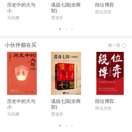
历史中的大与
谍战七国(全两
段位博弈
小
部)
唠点历史
马伯庸
贾涤非
小伙伴都在买
换一批
历史中的大与
谍战七国(全两
段位博弈
小
部)
唠点历史
马伯庸
贾涤非