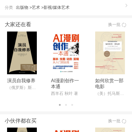
分类
出版物 >
艺术 >
影视/媒体艺术
大家还在看
换一批
演员自我修养
AI漫剧创作一
如何欣赏一部
本通
电影
（俄罗斯）斯坦尼斯拉夫斯基著,叶红译
西羊石 秋叶 著
（美）托马斯•福斯特
小伙伴都在买
换一批