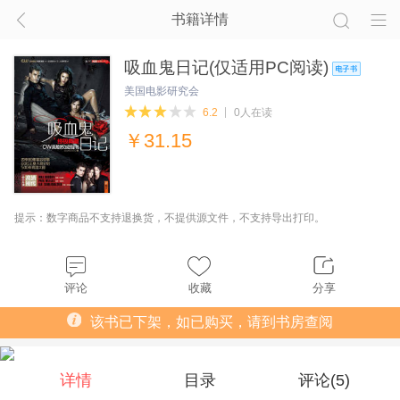
书籍详情
吸血鬼日记(仅适用PC阅读)
美国电影研究会
6.2
0人在读
￥
31.15
提示：数字商品不支持退换货，不提供源文件，不支持导出打印。
评论
收藏
分享
该书已下架，如已购买，请到书房查阅
详情
目录
评论(
5
)