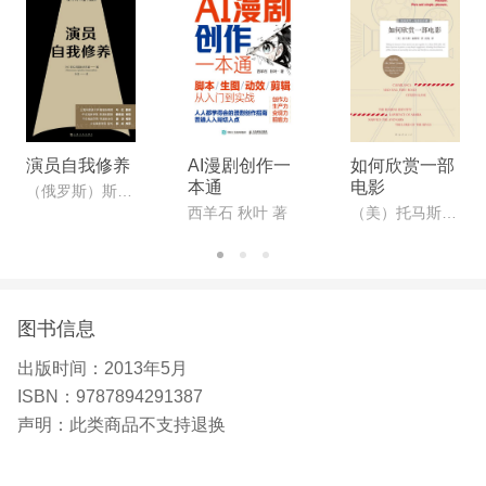
演员自我修养
AI漫剧创作一
如何欣赏一部
本通
电影
（俄罗斯）斯坦尼斯拉夫斯基著,叶红译
西羊石 秋叶 著
（美）托马斯•福斯特
图书信息
出版时间：
2013年5月
ISBN：
9787894291387
声明：
此类商品不支持退换