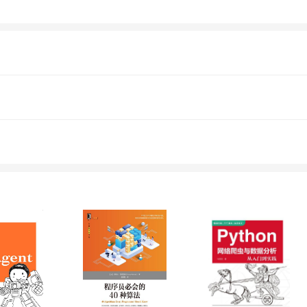
附赠DVD光盘1张，内容包括超大容量手把手教学视
ava（第3版）(含DVD光盘1张) 21天学通Ora
Basic（第3版）(含DVD光盘1张) “21天学编程
了编程类图书销售排行榜的前列，很多大中专
21天学编程系列”是自2009年以来国内原创计
者比较直观地学习，本书附带DVD光
盘，内容包括多媒体视频、电子教案（PPT）和实例源代码等。 3．提供完善的技术支持
编程专家或专业培训师，在编程发方面有着丰