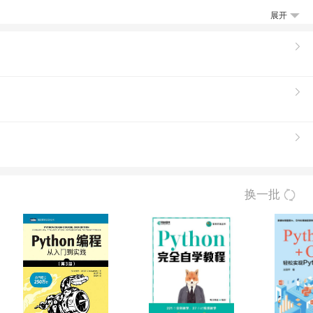
频、电子教案（PPT）、源代码、职场面试法宝
展开
cle（第3版）(含DVD光盘1张) 21天学通SQ
系列”自2009年1月上市以来一直受到广大读者的青
院校也将该系列中的一些图书作为教材使用，
算机编程图书很有影响力的品牌之一。 本书
换一批
富的经验，并已出版过多本相关畅销书，颇受