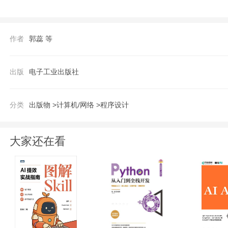
《21天学通JavaScript（第3版）》
等。
作者
郭蕊 等
【推荐语】
第4版新书已上市！ 同类优秀图书推荐： 21天学通Visual C （第3版）(含DVD光盘1张) 21天学通C （第3版）(含DVD光盘1张) 21天学
出版
电子工业出版社
通C语言（第3版）(含DVD光盘1张) 21天学通J
L Server（第2版） 21天学通Visual 
分类
出版物 >
计算机/网络 >
程序设计
睐。该系列中的大部分图书从一上市就登上
目前这些图书已经多次印刷、改版。可以说，“
大家还在看
有何特色 1．细致体贴的讲解 为了让读者更快地上手，本书特别设计了适合初学者的学习方式，用准确的语言总结概念?用直观的图示
演示过程?用详细的注释解释代码?用形象的比方帮助记忆。 2．实用超值的DVD光盘 为了帮助读
【作者】
本书的作者团队成员为一线发工程师、资深