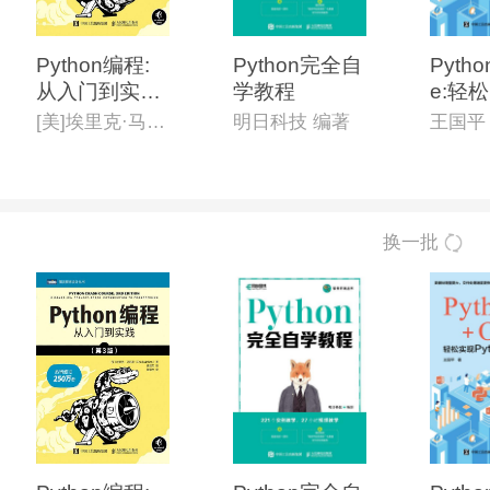
书的内容结构十分有利于编程爱好者和相关学
Python编程:
Python完全自
Pytho
从入门到实践
学教程
e:轻松
(第3版)
hon
[美]埃里克·马瑟斯(Eric Matthes) 著
明日科技 编著
王国平
化
换一批