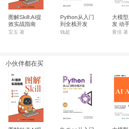
广大读者认可。长期积累的发实战经验，结
图解Skill:AI提
Python从入门
大模型
员快速提高水平。
效实战指南
到全栈开发
发 动手
gent
宝玉 著
钱超
黄佳 著
小伙伴都在买