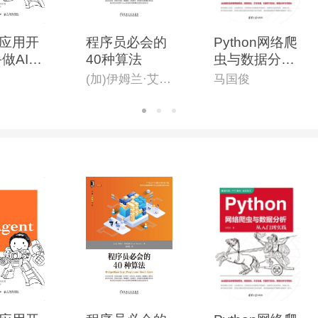
合对编程门爱好者需求与特的深调查研究，本
应用开
程序员必会的
Python网络爬
做AI A
40种算法
虫与数据分析
从入门到实践
(加)伊姆兰·艾哈迈德(Imran Ahmad)
马国俊