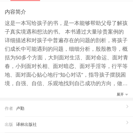
内容简介
这是一本写给孩子的书，是一本能够帮助父母了解孩
子真实境遇和想法的书。 本书通过大量珍贵案例的
详细描述和对孩子中普遍存在的问题的剖析，将孩子
们成长中可能遇到的问题，细细分析，殷殷教导，概
括为50多个方面，大到面对生活、面对命运、面对青
春，小到面对长相、面对暗恋、面对手淫等，行平等
地、面对面心贴心地行“知心对话”，指导孩子摆脱困
境，自强、自信、乐观地找到自己成功的方向，做好
的自己。 本书是孩子们喜爱的励志书。书中有很多
展开
至理名言，很多鲜活生动的经典案例，通过阅读这本
作者
卢勤
书，孩子们将学会自信地面对世界，大声说出：“我
能行！”家长也能更多地了解孩子，帮助孩子。
出版
译林出版社
【推荐语】