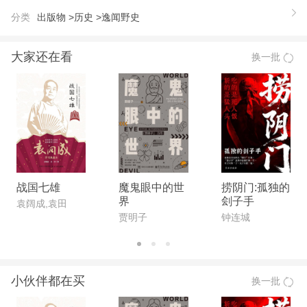
争的烟云、诡异的事件……那些沉睡在未知世界里的
分类
出版物 >
历史 >
逸闻野史
人和事存渐行渐近的好奇下，缓慢启岁月的封印，褪
去寂寞的外衣，展示出一幕幕尘封已久的画面……
大家还在看
换一批
探索发现系列，宛如一个色彩斑谰、光怪陆离的万花
筒，真实再现了大干世界的神奇瞬司，精彩诠释了人
类文明的隐秘片段神秘的、奇幻的、悬疑的……令人
目眩神迷，欲罢不能娓娓道来的传奇故事，弥足珍贵
的彩色图片，造出一席华美的文化盛宴。
战国七雄
魔鬼眼中的世
捞阴门:孤独的
界
刽子手
袁阔成,袁田
贾明子
钟连城
小伙伴都在买
换一批