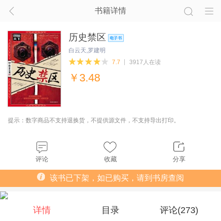
书籍详情
历史禁区
白云天,罗建明
7.7
3917人在读
￥
3.48
提示：数字商品不支持退换货，不提供源文件，不支持导出打印。
评论
收藏
分享
该书已下架，如已购买，请到书房查阅
详情
目录
评论(
273
)