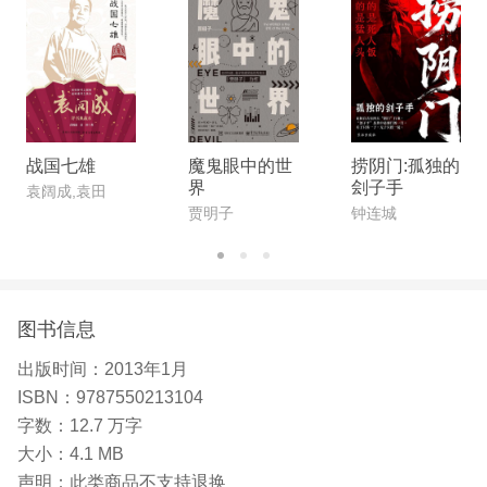
战国七雄
魔鬼眼中的世
捞阴门:孤独的
界
刽子手
袁阔成,袁田
贾明子
钟连城
图书信息
出版时间：
2013年1月
ISBN：
9787550213104
字数：
12.7 万字
大小：
4.1 MB
声明：
此类商品不支持退换