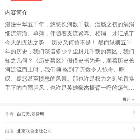
内容简介
漫漫中华五千年，悠悠长河数千载。滥觞之初的涓涓
细流清澈、单薄，伴随着支流紧靠、相辅，才汇成了
今天的无边之势。 历史又何曾不是！ 然而纵横五千
年的历史，我们深谙多少？尘封几千载的禁区，我们
知之几何？《历史禁区》假借史书为舟，顺着历史长
河逆流而上时，我们领 略到了无数令人惊奇、喟
叹、疑惑甚至愤怒的风景。那也许是权力之剑轮番换
手下的血雨腥风，也许是英雄豪杰振臂一呼的荡气回
肠，也许是可悲 可叹之人于因果轮回间的人生际
展开
遇……《历史禁区》由白云天、罗建民编著。【推荐
作者
白云天,罗建明
语】
存无边的黑暗里，众多的未解和神秘静静地守候，等
出版
北京联合出版公司
待那支探索火炬的亮起帝王的秘辛、离奇的谜案、战