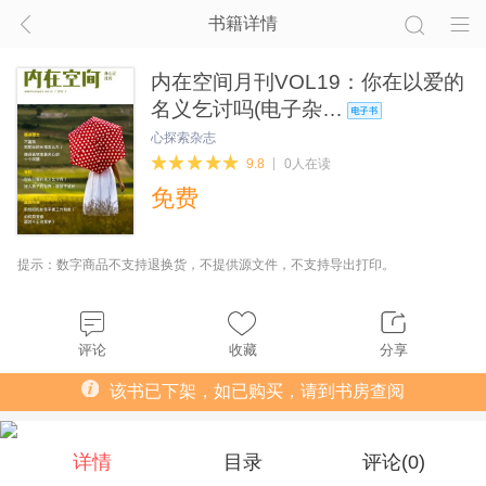
书籍详情
内在空间月刊VOL19：你在以爱的
名义乞讨吗(电子杂…
心探索杂志
9.8
0人在读
免费
提示：数字商品不支持退换货，不提供源文件，不支持导出打印。
评论
收藏
分享
该书已下架，如已购买，请到书房查阅
详情
目录
评论(
0
)