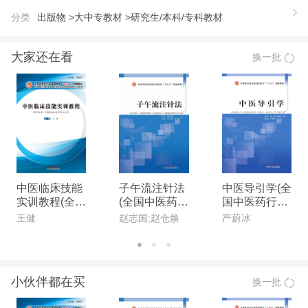
准则解释及修订的内容，增加了部分新案例和补充阅
分类
出版物 >
大中专教材 >
研究生/本科/专科教材
读资料。 主编黄增玉老师负责全书的统稿和修订，
具体分工是：章、第十二章、第十三章由黄增玉执
大家还在看
换一批
笔；第二章、第三章由吴学斌执笔；第四章、第八章
由于晓谦执笔；第五章、第九章由张雪南执笔；第六
章、第七章由沈纪琼执笔；第十章、第十一章由何本
芳执笔．
中医临床技能
子午流注针法
中医导引学(全
实训教程(全国
(全国中医药行
国中医药行业
中医药行业高
业高等教育“十
高等教育“十四
王健
赵志国;赵仓焕
严蔚冰
等教育“十三
四五”创新教
五”创新教材)
五”创新教材)
材)
小伙伴都在买
换一批