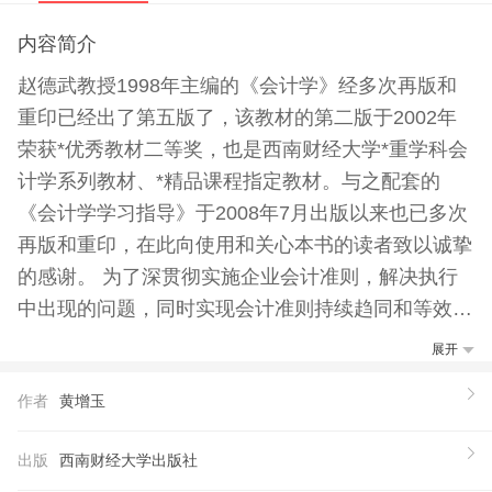
内容简介
赵德武教授1998年主编的《会计学》经多次再版和
重印已经出了第五版了，该教材的第二版于2002年
荣获*优秀教材二等奖，也是西南财经大学*重学科会
计学系列教材、*精品课程指定教材。与之配套的
《会计学学习指导》于2008年7月出版以来也已多次
再版和重印，在此向使用和关心本书的读者致以诚挚
的感谢。 为了深贯彻实施企业会计准则，解决执行
中出现的问题，同时实现会计准则持续趋同和等效，
财政部陆续制定了企业会计准则解释，并对已发布的
展开
部分会计准则行了修订，这次改版是为了更好地适应
作者
黄增玉
企业会计准则的解释及修订，更好地满足教学需要，
提高教学质量和效率。 本书在改版时根据读者反
出版
西南财经大学出版社
馈，修改了原书中的一些差错，删除了原书中不适应