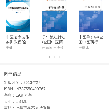
中医临床技能
子午流注针法
中医导引学(全
实训教程(全国
(全国中医药行
国中医药行业
中医药行业高
业高等教育“十
高等教育“十四
王健
赵志国;赵仓焕
严蔚冰
等教育“十三
四五”创新教
五”创新教材)
五”创新教材)
材)
图书信息
出版时间：
2013年2月
ISBN：
9787550409767
字数：
19.9 万字
大小：
1.8 MB
声明：
此类商品不支持退换