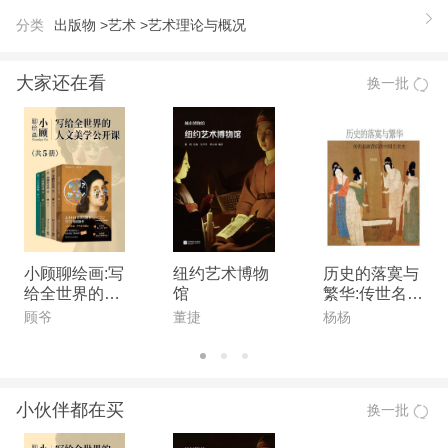
升级提示时，请选择立即升级。 4．功能强大：
分类
出版物 >
艺术 >
艺术理论与概况
记录笔记、全文搜索等十大功能 本书具有“记录
笔记”、“全文检索”、“添加书签”、“查看缩略图”、“全
大家还在看
换一批
屏看书”、“界面设置”等功能。 （1）e书阅读器
——工具栏丰富实用【为考试教辅量身定做】
（2）便笺工具——做笔记、写反馈【圣才电子书独
家推出】 5．品种齐全：包括全部资格职称考
试、考研考博e书、经典教材e书 圣才e书主要包
括：资格职称e书、考研考博e书、经典教材e书，共
2万余种，每天新上线约30种e书，每天下载约1万
小顾聊绘画:写
纽约艺术博物
历史的落寞与
给全世界的人
馆
繁华:传世名画
次。 圣才学习网（www.100xuexi.com）是一家
文美学公开课
背后的中国艺
顾爷
董捷
杨杨
为全国各类考试和专业课学习提供辅导方案【保过
(共5册)
术史
班、网授班、3D电子书、3D题库】的综合性学习型
视频学习网站，拥有近100种考试（含418个考试科
小伙伴都在买
换一批
目）、194种经典教材（含英语、经济、管理、证
券、金融等共16大类），合计近万小时的面授班、网