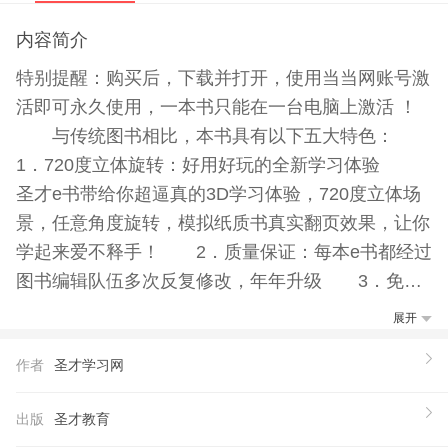
内容简介
特别提醒：购买后，下载并打开，使用当当网账号激
活即可永久使用，一本书只能在一台电脑上激活 ！
与传统图书相比，本书具有以下五大特色：
1．720度立体旋转：好用好玩的全新学习体验
圣才e书带给你超逼真的3D学习体验，720度立体场
景，任意角度旋转，模拟纸质书真实翻页效果，让你
学起来爱不释手！ 2．质量保证：每本e书都经过
图书编辑队伍多次反复修改，年年升级 3．免费
升级：更新并完善内容，终身免费升级 如购买本
展开
书，可终生使用。免费自动升级指我们一旦对该产品
作者
圣才学习网
的内容有所修订、完善，系统立即自动提示您免费在
线升级您的产品，您将自动获得*版本的产品内容。
出版
圣才教育
真正做到了一次购买，终身使用。当您的电子书出现