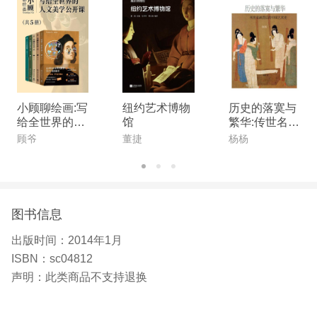
授班课程。 如您在购买、使用中有任何疑问，请
及时联系我们，我们将竭诚为您服务！ 全国热
线：4006-123-191（8:30～23:00），18001260133
（8:30～23:00） 咨询QQ：4006123191（8:30-
23:00）
小顾聊绘画:写
纽约艺术博物
历史的落寞与
给全世界的人
馆
繁华:传世名画
文美学公开课
背后的中国艺
顾爷
董捷
杨杨
(共5册)
术史
图书信息
出版时间：
2014年1月
ISBN：
sc04812
声明：
此类商品不支持退换