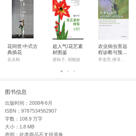
花间世:中式古
超人气!花艺素
农业病虫害远
典插花
材图鉴
程诊断与预警
技术
吴永刚
唐秋子, 胡晓娃
李道亮,傅泽田,温继文,段青玲
图书信息
出版时间：
2008年6月
ISBN：
9787534562907
字数：
108.9 万字
大小：
1.8 MB
声明：
此类商品不支持退换