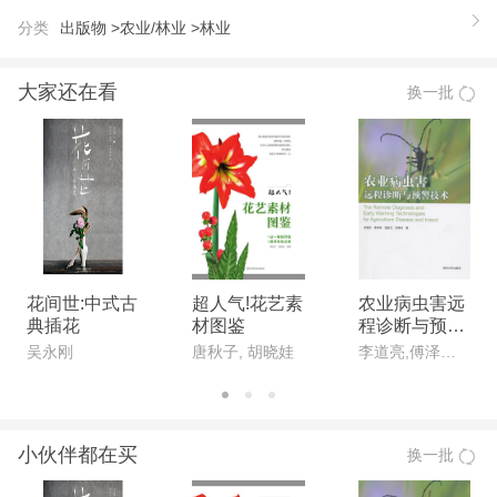
头菇病害及防治、其他食用菌病虫害及防治等内容。
分类
出版物 >
农业/林业 >
林业
大家还在看
换一批
花间世:中式古
超人气!花艺素
农业病虫害远
典插花
材图鉴
程诊断与预警
技术
吴永刚
唐秋子, 胡晓娃
李道亮,傅泽田,温继文,段青玲
小伙伴都在买
换一批