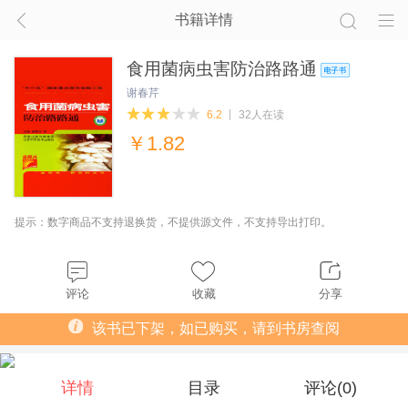
书籍详情
食用菌病虫害防治路路通
谢春芹
6.2
32人在读
￥
1.82
提示：数字商品不支持退换货，不提供源文件，不支持导出打印。
评论
收藏
分享
该书已下架，如已购买，请到书房查阅
详情
目录
评论(
0
)