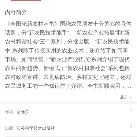
内容简介
《金阳光新农村丛书》围绕农民朋友十分关心的具体
话题，分“新农民技术能手”、“新农业产业拓展”和“新
农村和谐社会”三个系列，分批出版。“新农民技术能
手”系列除了传授实用的农业技术，还介绍了如何闯
市场、如何经营；“新农业产业拓展”系列介绍了现代
农业的新趋势、新模式；“新农村和谐社会”系列包括
农村政策宣讲、常见病防治、乡村文化室建立，还对
农民城务工的一些知识作了介绍。全书新颖实用，简
明易懂。 本书主要介绍了食用菌发菌期杂菌和生理
展开
性病害及防治、蘑菇病虫害及防治、金针菇病虫害及
作者
谢春芹
防治、草菇病虫害及防治、平菇病虫害及防治、香菇
病虫害及防治、鸡腿菇病虫害及防治、灵芝病虫害及
出版
江苏科学技术出版社
防治、耳类病虫害及防治、杏鲍菇病虫害及防治、猴