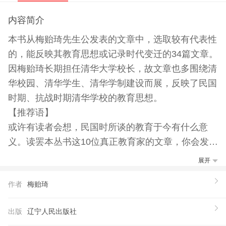
内容简介
本书从梅贻琦先生公发表的文章中，选取较有代表性
的，能反映其教育思想或记录时代变迁的34篇文章。
因梅贻琦长期担任清华大学校长，故文章也多围绕清
华校园、清华学生、清华学制建设而展，反映了民国
时期、抗战时期清华学校的教育思想。
【推荐语】
或许有读者会想，民国时所谈的教育于今有什么意
义。读罢本丛书这10位真正教育家的文章，你会发
现，中国今天所有的教育问题在那时都已经存在，他
展开
们的思考即使放在今天依然是超前的。对于思想，有
作者
梅贻琦
时跟你所处的时代关系不大，跟思考的人有关。
【作者】
出版
辽宁人民出版社
梅贻琦（1889—1962），1914年由美国伍斯特理工