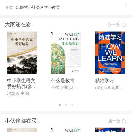
学院学成归国，即到清华担任教学和教务长等多种职
分类
出版物 >
社会科学 >
教育
务。1931年任清华校长，自此后一直服务于清华。
在他的领导下，清华才得以在十年之间从一所颇有名
大家还在看
换一批
气但无学术地位的学校一跃而跻身于国内名牌大学之
列。
中小学生语文
什么是教育
精准学习
爱好培养(套装
卡尔·雅斯贝尔斯
(法) 斯坦尼斯拉斯·迪昂
共9册)
冯志远 主编
小伙伴都在买
换一批