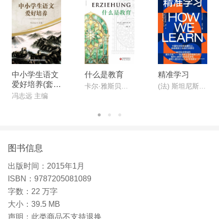
中小学生语文
什么是教育
精准学习
爱好培养(套装
卡尔·雅斯贝尔斯
(法) 斯坦尼斯拉斯·迪昂
共9册)
冯志远 主编
图书信息
出版时间：
2015年1月
ISBN：
9787205081089
字数：
22 万字
大小：
39.5 MB
声明：
此类商品不支持退换