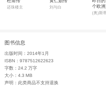
杜甫传
黄仁勋传
昨日的
个欧洲
还珠楼主
刘与白
忆
图书信息
出版时间：
2014年1月
ISBN：
9787512622623
字数：
24.2 万字
大小：
4.3 MB
声明：
此类商品不支持退换