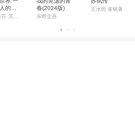
世界:一
我的晃荡的青
苏轼传
人的回
春(2024版)
王水照 崔铭著
(奥)斯蒂芬·茨威格著;文泽尔译
东野圭吾