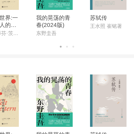
世界:一
我的晃荡的青
苏轼传
人的回
春(2024版)
王水照 崔铭著
(奥)斯蒂芬·茨威格著;文泽尔译
东野圭吾