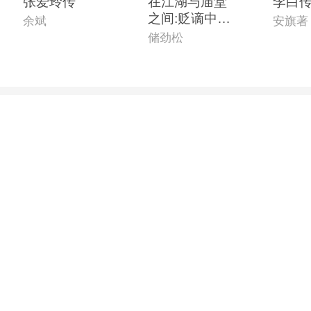
张爱玲传
在江湖与庙堂
李白
之间:贬谪中的
余斌
安旗著
宋代文人
储劲松