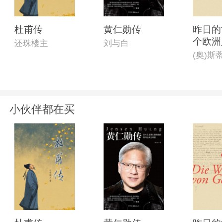
杜甫传
黄仁勋传
昨日的
个欧洲
还珠楼主
刘与白
忆
小伙伴都在买