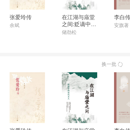
张爱玲传
在江湖与庙堂
李白
之间:贬谪中的
余斌
安旗著
宋代文人
储劲松
换一批