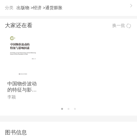
原理研究》就是对皮尔法案的评论。
分类
出版物 >
经济 >
通货膨胀
大家还在看
换一批
中国物价波动
的特征与影响
因素(国家社科
李颖
基金后期资助
项目)
图书信息