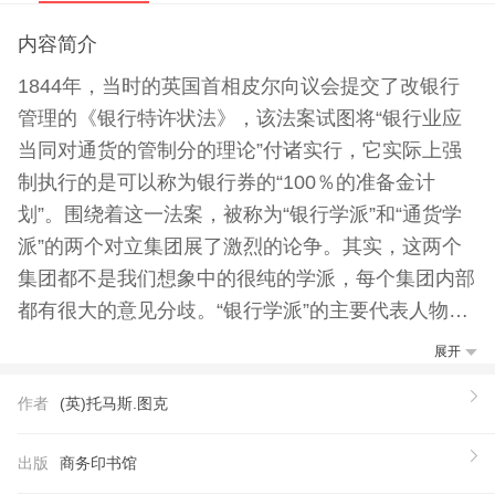
内容简介
1844年，当时的英国首相皮尔向议会提交了改银行
管理的《银行特许状法》，该法案试图将“银行业应
当同对通货的管制分的理论”付诸实行，它实际上强
制执行的是可以称为银行券的“100％的准备金计
划”。围绕着这一法案，被称为“银行学派”和“通货学
派”的两个对立集团展了激烈的论争。其实，这两个
集团都不是我们想象中的很纯的学派，每个集团内部
都有很大的意见分歧。“银行学派”的主要代表人物除
图克外，还有富拉顿和吉尔巴特；“通货学派”的主要
展开
代表人物包括皮尔、托伦斯和奥弗斯东。大多数著名
作者
(英)托马斯.图克
的经济学家，包括约翰·穆勒，都站在银行学派一
边；但在实际工作者当中，特别是在英格兰银行的董
出版
商务印书馆
事当中，皮尔法案却赢得了许多拥护者。这本《通货