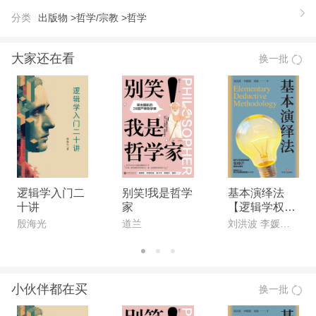
身后世界相通。当道家的自然观流于养生保命的愿
分类
出版物 >
哲学/宗教 >
哲学
念，长生不老的理论与实践关系之说纷纷出现。而世
上人无有不死者，于是尸解、升仙之说填补其缺，升
大家还在看
换一批
天图是其图像的形式。 时代不同，思想意识随之亦
产生差别，是共认的发展规律。升天图反映的虽属同
一事，但离不这一规律。
逻辑学入门二
别笑!我是哲学
基本演绎法
十讲
家
【逻辑学权威
专家联合创作,
殷海光
道兰
刘洪波 李媛媛 刘潋
南开大学教授
作序推荐。一
本专为中国人
打造的逻辑科
小伙伴都在买
换一批
普书!】