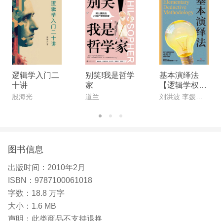
逻辑学入门二
别笑!我是哲学
基本演绎法
十讲
家
【逻辑学权威
专家联合创作,
殷海光
道兰
刘洪波 李媛媛 刘潋
南开大学教授
作序推荐。一
本专为中国人
打造的逻辑科
普书!】
图书信息
出版时间：
2010年2月
ISBN：
9787100061018
字数：
18.8 万字
大小：
1.6 MB
声明：
此类商品不支持退换