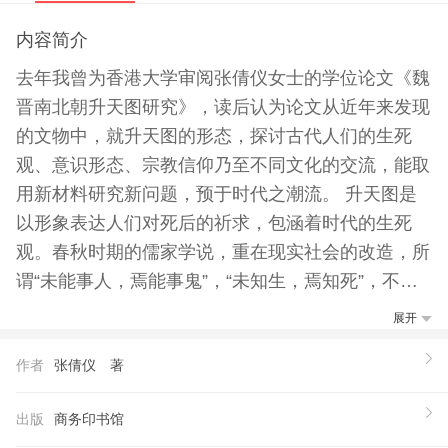
内容简介
去年我曾为香港大学审阅张倩仪女士的学位论文《魏
晋南北朝升天图研究》，读后认为论文从近年来发现
的文物中，就升天图的形态，探讨古代人们的生死
观、意识形态、宗教信仰乃至不同文化的交流，能取
用新材料研究新问题，预于时代之潮流。 升天图是
以形象表达人们对死后的祈求，包涵着时代的生死
观。春秋时期的儒家学说，重在现实社会的改造，所
谓“未能事人，焉能事鬼”，“未知生，焉知死”，不言
鬼神与死后的世界。道家言行超脱世俗，所谓“出生
展开
人死”，视死若回归自然，本来亦不讲究其死后的去
作者
张倩仪 著
向，老子言鬼指的是邪恶，言神乃寓意人的精神，并
无构想另一世界之意。只是从功利出发的人，就会考
出版
商务印书馆
虑生的利益和设想死后的处境，古代神鬼的传说便与