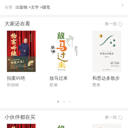
分类
出版物 >
文学 >
随笔
大家还在看
换一批
拍案叫绝
放马过来
和悉达多散步
郭德纲
蔡澜
费勇
小伙伴都在买
换一批