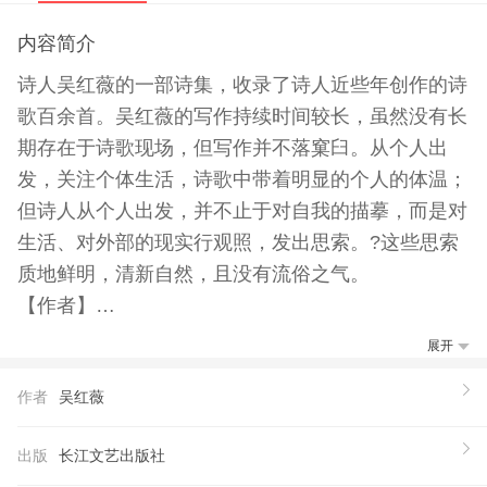
内容简介
诗人吴红薇的一部诗集，收录了诗人近些年创作的诗
歌百余首。吴红薇的写作持续时间较长，虽然没有长
期存在于诗歌现场，但写作并不落窠臼。从个人出
发，关注个体生活，诗歌中带着明显的个人的体温；
但诗人从个人出发，并不止于对自我的描摹，而是对
生活、对外部的现实行观照，发出思索。?这些思索
质地鲜明，清新自然，且没有流俗之气。
【作者】
吴红薇，1962年出生于上海，毕业复旦大学。20世
展开
纪90年代在大学时期始诗歌创作。在上海《新民晚
作者
吴红薇
报》《生活周刊》《新闻晨报》等报刊杂志上发表过
小说、散文、杂文、报告文学。作品选过一些出版社
出版
长江文艺出版社
的年度选本、选集，并获得过一些奖项。