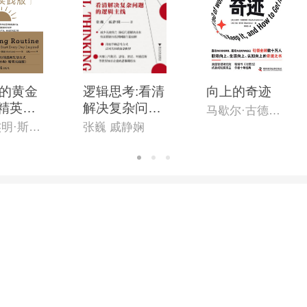
的黄金
逻辑思考:看清
向上的奇迹
:精英实
解决复杂问题
马歇尔·古德史密斯
的逻辑主线
[英]本杰明·斯帕(Benjamin Spall),[德]迈克尔·赞德(Michael Xander)
张巍 戚静娴