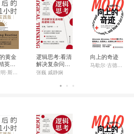
的黄金
逻辑思考:看清
向上的奇迹
:精英实
解决复杂问题
马歇尔·古德史密斯
的逻辑主线
[英]本杰明·斯帕(Benjamin Spall),[德]迈克尔·赞德(Michael Xander)
张巍 戚静娴