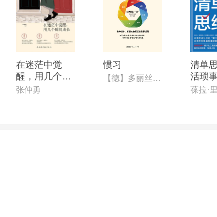
在迷茫中觉
惯习
清单思
醒，用几个瞬
活琐事
【德】多丽丝·马丁
间长大
整”的
张仲勇
葆拉·
理手