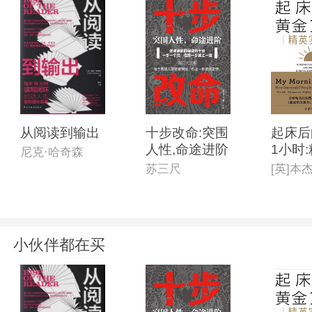
从阅读到输出
十步改命:突围
起床后
人性,命途进阶
1小时
尼克·哈奇森
践版
苏三尺
小伙伴都在买