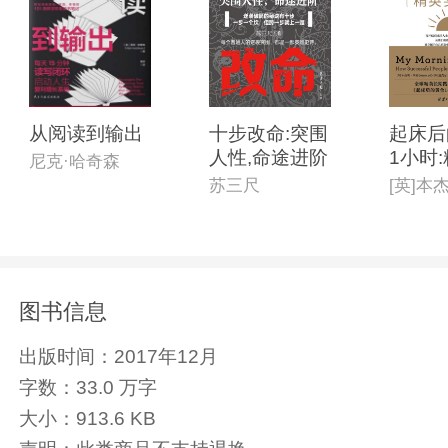
从阅读到输出
十步改命:突围
起床后
人性,命途进阶
1小时
尼克·哈奇森
践版
苏三尺
图书信息
出版时间：
2017年12月
字数：
33.0 万字
大小：
913.6 KB