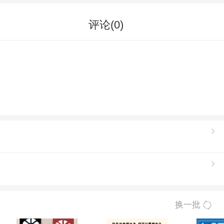
评论(
0
)
换一批