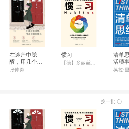
在迷茫中觉
惯习
清单思
醒，用几个瞬
活琐事
【德】多丽丝·马丁
间长大
整”的
张仲勇
葆拉·
理手
换一批