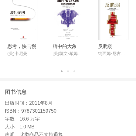
思考，快与慢
脑中的大象
反脆弱
(美)卡尼曼
[美]凯文·希姆勒;[美]罗宾·汉森;
纳西姆·尼古拉斯·塔勒布
图书信息
出版时间：
2011年8月
ISBN：
9787301159750
字数：
16.6 万字
大小：
1.0 MB
声明：
此类商品不支持退换