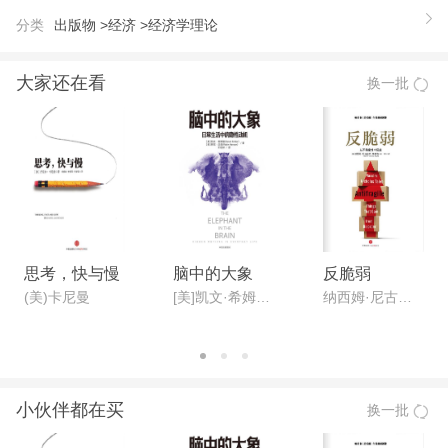
【推荐语】
分类
出版物 >
经济 >
经济学理论
当代社会知识的生产方式(包括科学知识、社会知
识和文化知识等)都在发生根本性变化。《知识生产
大家还在看
换一批
的新模式》提出了知识生产模式变化的新观，即：传
统的知识生产模式1是指基于牛顿模式的科学研究，
以单学科研究为主，而知识生产模式2是指在应用环
境中，利用交叉学科研究的方法，更加强调研究结果
的绩效和社会作用的知识生产模式。全书分为7个部
分，约20万字，包括：知识生产的演，知识的市场化
和商业化，研究和教育的大众化，人文科学的知识创
思考，快与慢
脑中的大象
反脆弱
新，企业创新中的竞争、合作与全球化，知识生产的
(美)卡尼曼
[美]凯文·希姆勒;[美]罗宾·汉森;
纳西姆·尼古拉斯·塔勒布
制度化，知识生产的社会管理等内容。本书由迈克尔
·吉本斯等著。
【作者】
小伙伴都在买
换一批
迈克尔.吉本斯等著，陈洪捷 沈文钦等译 陈洪捷，北
京大学教授