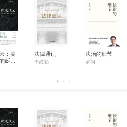
云：美
法律通识
法治的细节
的诞生
李红勃
罗翔
示(全新
)