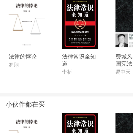
法律的悖论
法律常识全知
费城风
道
国宪法
罗翔
及其启
李桥
易中天
增订版
小伙伴都在买