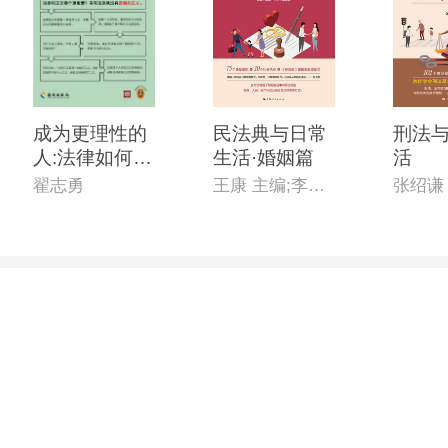
成为更理性的
民法典与日常
刑法
人:法律如何实
生活·婚姻篇
活
现正义
翟志勇
王康 主编;李恒 副主编
张绍谦