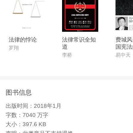
法律的悖论
法律常识全知
费城风
道
国宪法
罗翔
及其启
李桥
易中天
增订版
图书信息
出版时间：
2018年1月
字数：
7040 万字
大小：
397.6 KB