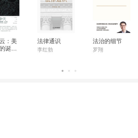
云：美
法律通识
法治的细节
的诞生
李红勃
罗翔
示(全新
)