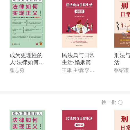
成为更理性的
民法典与日常
刑法
人:法律如何实
生活·婚姻篇
活
现正义
翟志勇
王康 主编;李恒 副主编
张绍谦
换一批