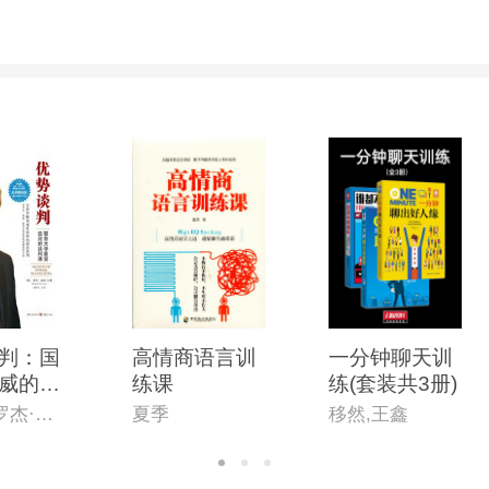
判：国
高情商语言训
一分钟聊天训
威的商
练课
练(套装共3册)
课程，
（美）罗杰·道森（Roger Dawson ）
夏季
移然,王鑫
判大师
典藏销