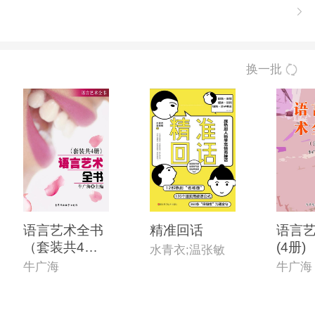
换一批
语言艺术全书
精准回话
语言
（套装共4
(4册)
水青衣;温张敏
册）
牛广海
牛广海