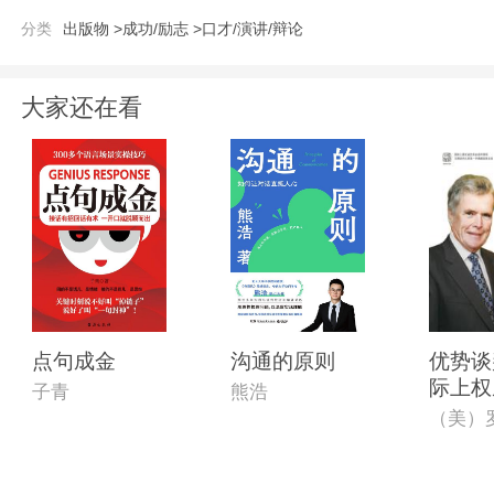
分类
出版物 >
成功/励志 >
口才/演讲/辩论
大家还在看
点句成金
沟通的原则
优势谈
际上权
子青
熊浩
业谈判
王牌谈
第一手
售圣经