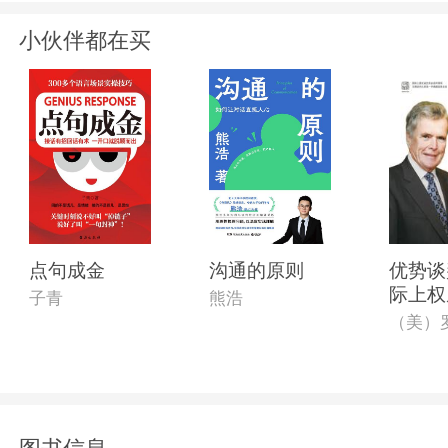
小伙伴都在买
点句成金
沟通的原则
优势谈
际上权
子青
熊浩
业谈判
王牌谈
第一手
售圣经