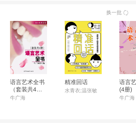
换一批
语言艺术全书
精准回话
语言
（套装共4
(4册)
水青衣;温张敏
册）
牛广海
牛广海