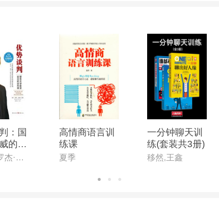
判：国
高情商语言训
一分钟聊天训
威的商
练课
练(套装共3册)
课程，
（美）罗杰·道森（Roger Dawson ）
夏季
移然,王鑫
判大师
典藏销