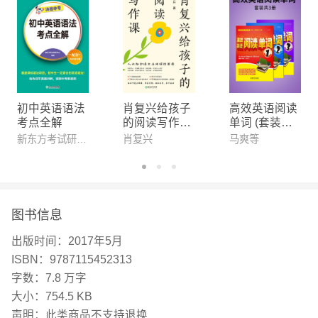
不以提分为目的，却让几乎每个孩子都考了高分 不
标榜有好的老师，却做到了用爱陪伴学习 不自夸课
程有特色，却让一些机构追着要加盟 不炫耀自己用
真心对学生，却收获了学生满满的爱 不奢望和孩子
谈理想，却无意中了一扇通往梦想的窗 这就是作文
初中英语语法
肖复兴给孩子
高效英语阅读
导师团 作文导师团是一批语文名师因公益之心集合
考点全解
的阅读写作课
单词 (套装共3
(全四册)【117
本)
起来的团队，包括多位小学特级教师、教研员、校
新东方考试研究中心
肖复兴
马爽等
篇阅读实例,2
长、副校长、教研组组长及优 秀一线教师。通过QQ
5个写作技
巧。】
群、“作文导师团”论坛以及“作文导师团”微信公众
号、YY语音课堂等多种网络服务方式，帮助孩子解
图书信息
除不会写作文、怕写作文的苦恼，得到众多特级教
出版时间：
2017年5月
师、校长的关注和推荐。 “作文导师团”已成为国内作
ISBN：
9787115452313
文教学数一数二的优 秀团队，现有志愿导师300多
字数：
7.8 万字
人，服务家长及孩子30余万人。 本套书多位主编均
大小：
754.5 KB
为作文导师团资 深专家型教师。 作文导师团，让天
声明：
此类商品不支持退换