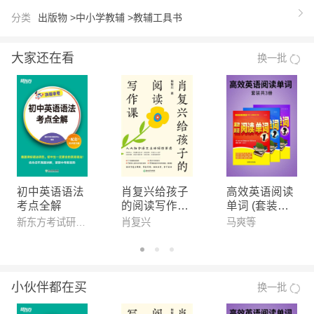
o！ 溜溜梅、布赫、悄悄豆、哒哒芳、简单、海
分类
出版物 >
中小学教辅 >
教辅工具书
蓝...... 作文导师团众多名师集结智慧 揭秘每篇作文
的三个闪光 总结每篇作文的一个技巧 编写一一对应
大家还在看
换一批
的趣味练习题 一书在手，考试提分不愁！ 1.这是一
本优 秀范文集。 作文导师团学员的优 秀范文合集，
包含写人、叙事、写景、状物、想象等小学生写作的
常见题材 2.这也是一本作文指导集。 作文导师团名
师深浅出的技法评，简单有趣的技法练习，300位老
师的集体智慧，作文技法首次集结出版。 3.这是一本
简单实用的同步作文指导集。 小学生会涉及的绝大
初中英语语法
肖复兴给孩子
高效英语阅读
考点全解
的阅读写作课
单词 (套装共3
多数写作题目分年级呈现，定位更精准，内容更落
(全四册)【117
本)
新东方考试研究中心
肖复兴
马爽等
地，孩子很快便能领会写作技法，用在自己的作文
篇阅读实例,2
中。再也不用咬着笔杆子发愁没思路啦。 作文导师
5个写作技
巧。】
团 300位名师 手把手教你 把人物写生动 把事情写具
小伙伴都在买
换一批
体 把物品写独特 把景色写美丽 把想象写丰富
【作者】