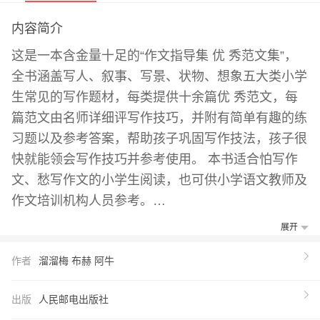
内容简介
这是一本含金量十足的“作文指导集 优 秀范文集”，
全书涵盖写人、叙事、写景、状物、想象五大类小学
生常见的写作题材，每类提供十余篇优 秀范文，每
篇范文由名师详细评写作技巧，并附有简单有趣的练
习题以及参考答案，帮助孩子巩固写作技法，孩子很
快就能领会写作技巧并参考使用。 本书适合怕写作
文、愁写作文的小学生阅读，也可供小学语文教师及
作文培训机构人员参考。
【推荐语】
展开
不以提分为目的，却让几乎每个孩子都考了高分 作
作者
溜溜梅 布赫 阿牛
文导师团300位名师眼中的满分作文 写人、记事、写
景、状物、想象 5大类常见写作题材一网尽 分年级分
出版
人民邮电出版社
类满分作文集结展示 一书在手，对无话可写Say N