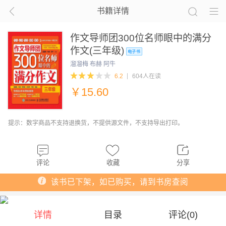
书籍详情
作文导师团300位名师眼中的满分
作文(三年级)
溜溜梅 布赫 阿牛
6.2
604人在读
￥
15.60
提示：数字商品不支持退换货，不提供源文件，不支持导出打印。
评论
收藏
分享
该书已下架，如已购买，请到书房查阅
详情
目录
评论(
0
)