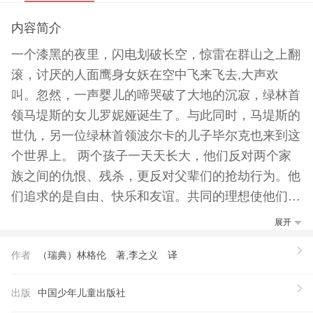
内容简介
一个漆黑的夜里，闪电划破长空，惊雷在群山之上翻
滚，讨厌的人面鹰身女妖在空中飞来飞去,大声欢
叫。忽然，一声婴儿的啼哭破了大地的沉寂，绿林首
领马堤斯的女儿罗妮娅诞生了。与此同时，马堤斯的
世仇，另一位绿林首领波尔卡的儿子毕尔克也来到这
个世界上。 两个孩子一天天长大，他们反对两个家
族之间的仇恨、残杀，更反对父辈们的抢劫行为。他
们追求的是自由、快乐和友谊。共同的理想使他们越
走越近，并且成了同生共死的好朋友。后，两人和家
展开
庭决裂，离家出走，过起了艰苦的洞穴生活。他们面
作者
（瑞典）林格伦 著,李之义 译
对的是饥饿、寒冷、恶劣的天气、妖魔的袭，还有一
次次死亡的威胁…… 后的结果会怎样呢？两个时代
出版
中国少年儿童出版社
为仇的绿林家族能否尽释前嫌，握手言和？两个反叛