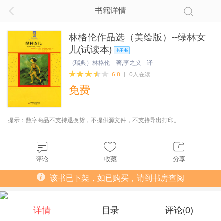
书籍详情
林格伦作品选（美绘版）--绿林女
儿(试读本)
（瑞典）林格伦 著,李之义 译
6.8
0人在读
免费
提示：数字商品不支持退换货，不提供源文件，不支持导出打印。
评论
收藏
分享
该书已下架，如已购买，请到书房查阅
详情
目录
评论(
0
)