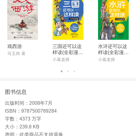
经诞生。 1958年，林格伦获“安徒生金质奖章”。她
的作品被译为86种文字，发行量达到1亿3。把她的
书摞起来有175个埃菲尔铁塔那么高，把它们排成行
可以绕地球三周。
戏西游
三国还可以这
水浒还可以这
样读(全彩漫画
样读(全彩漫画
马玉炜 著
版)
版)
小葛老师
小葛老师
图书信息
出版时间：
2008年7月
ISBN：
9787500789284
字数：
4373 万字
大小：
239.8 KB
声明：
此类商品不支持退换