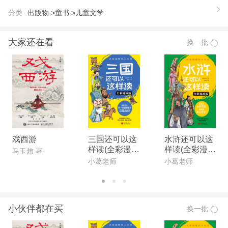
家族的绿林儿女能否告别野人生活，重新得到家庭的
分类
出版物 >
童书 >
儿童文学
温暖？ 一部瑞典版的《罗密欧与朱丽叶》，紧张，
刺激，有趣！
大家还在看
换一批
【推荐语】
“尊敬的夫人，在目前从事文艺活动的瑞典人中，大
概除了英玛尔·伯格曼之外，没有一个人像您那样蜚
声世界。 “你在这个世界上选择了自己的世界，这个
世界是属于儿童的，他们是我们当中的天外来客，而
您似乎有着特殊的能力和令人惊异的方法认识他们和
了解他们。瑞典文学院表彰您在一个困难的文学领域
戏西游
三国还可以这
水浒还可以这
样读(全彩漫画
样读(全彩漫画
里所做的贡献，您赋予这个领域一种新的艺术风格、
马玉炜 著
版)
版)
小葛老师
小葛老师
心理学、幽默和叙事情趣。” ——瑞典文学院院士阿
托尔·隆德克维斯特
【作者】
小伙伴都在买
换一批
林格伦，瑞典的民族英雄，94岁高龄的童话外婆。她
在1945年步儿童文坛就标志着世纪儿童——皮皮已