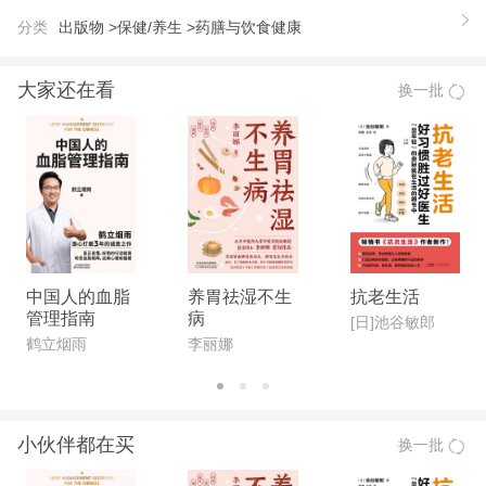
分类
出版物 >
保健/养生 >
药膳与饮食健康
大家还在看
换一批
中国人的血脂
养胃祛湿不生
抗老生活
管理指南
病
[日]池谷敏郎
鹤立烟雨
李丽娜
小伙伴都在买
换一批