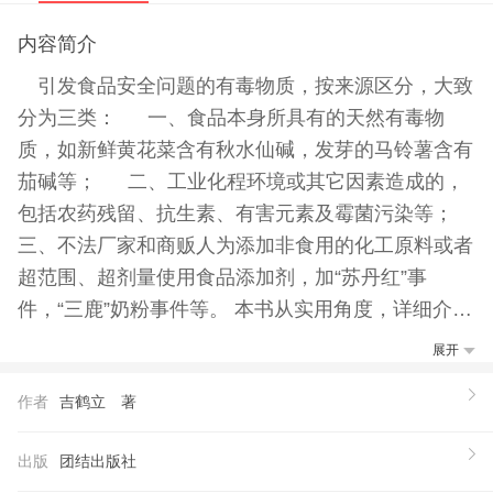
内容简介
引发食品安全问题的有毒物质，按来源区分，大致
分为三类： 一、食品本身所具有的天然有毒物
质，如新鲜黄花菜含有秋水仙碱，发芽的马铃薯含有
茄碱等； 二、工业化程环境或其它因素造成的，
包括农药残留、抗生素、有害元素及霉菌污染等；
三、不法厂家和商贩人为添加非食用的化工原料或者
超范围、超剂量使用食品添加剂，加“苏丹红”事
件，“三鹿”奶粉事件等。 本书从实用角度，详细介绍
了食品安全的各种常识，辨别方法，及注意要，实为
展开
家庭，人人。
作者
吉鹤立 著
出版
团结出版社