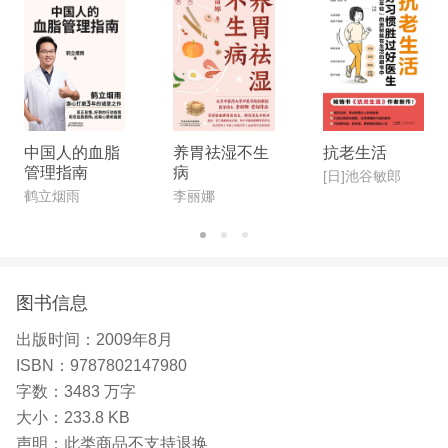
中国人的血脂
养胃祛湿不生
抗老生活
管理指南
病
[日]池谷敏郎
鹤立烟雨
李丽娜
图书信息
出版时间：
2009年8月
ISBN：
9787802147980
字数：
3483 万字
大小：
233.8 KB
声明：
此类商品不支持退换