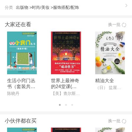
个漂绿的世界，是个生态系统遭到严重破坏的世界。
分类
出版物 >
时尚/美妆 >
服饰搭配/配饰
如果你的绿色情商低下，你不仅无法提高自己的生活
质量，你的身心有时候也会深受其害。 被尊称为“情
大家还在看
换一批
商”之父的丹尼尔?戈尔曼博士告诉我们，我们必须从
现在就始培养绿色情商：我们要了解自己对环境造成
的破坏；我们不要过度、盲目消费；我们要警惕自己
的商品对环境、健康、社会的负面影响。戈尔曼通过
本书，给消费者了生态智慧之门，让我们识别，什么
产品的生产过程与服务，标出的绿色标签只是“漂
绿”，并非是真绿。要尽量做到对生态环境伤害，每
生活小窍门丛
世界上最神奇
精油大全
书（套装共9
的24堂课(大
个人都要有这方面的智商。 想要提高你的生态智
（日） 盐屋绍子
册）
全集)(心灵励
陈晓丹
【美】查尔斯·哈奈尔
慧，想要过上一个高质量的生活，《绿色情商》这本
志袖珍馆)
书你一定要读。
【作者】
小伙伴都在买
换一批
丹尼尔?戈尔曼，哈佛大学心理学博士，现为美国科
学促会研究员，曾四度获颁美国心理协会荣誉奖项，