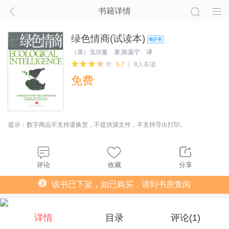
书籍详情
绿色情商(试读本)
（美）戈尔曼 著,陈嘉宁 译
6.7
8人在读
免费
提示：数字商品不支持退换货，不提供源文件，不支持导出打印。
评论
收藏
分享
该书已下架，如已购买，请到书房查阅
详情
目录
评论(
1
)