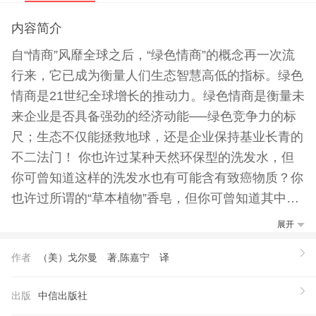
内容简介
自“情商”风靡全球之后，“绿色情商”的概念再一次流
行来，它已成为衡量人们生态智慧高低的指标。绿色
情商是21世纪全球增长的推动力。绿色情商是衡量未
来企业是否具备强劲的经济动能──绿色竞争力的标
尺；生态不仅能拯救地球，还是企业保持基业长青的
不二法门！ 你也许过某种天然环保型的洗发水，但
你可曾知道这样的洗发水也有可能含有致癌物质？你
也许过所谓的“草本植物”香皂，但你可曾知道其中含
有可以威胁人类健康、污染环境的工业化学物质？你
展开
也许给你的孩子过某种玩具，但你可曾知道，这些人
作者
（美）戈尔曼 著,陈嘉宁 译
见人爱的玩具很可能含有让人担心和恐惧的铅……
你可曾知道，你身体周边的、现实生活中所有标榜
出版
中信出版社
为“绿色环保”的产品大多言过其实！我们这个世界是