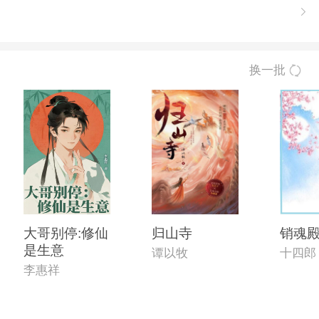
换一批
大哥别停:修仙
归山寺
销魂
是生意
谭以牧
十四郎
李惠祥