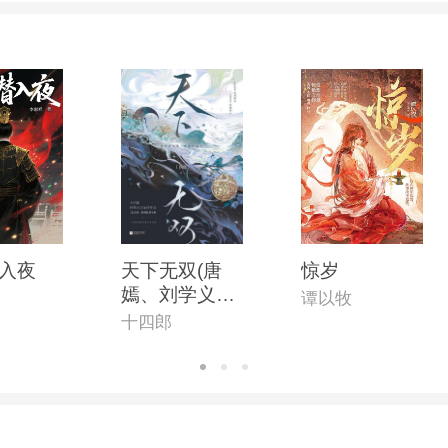
入夜
天下无双(唐
惊岁
嫣、刘学义主
谭以牧
演《念无双》
十四郎
原著小说)