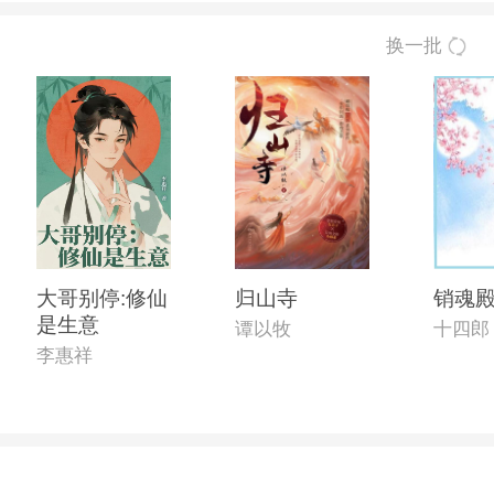
换一批
大哥别停:修仙
归山寺
销魂
是生意
谭以牧
十四郎
李惠祥