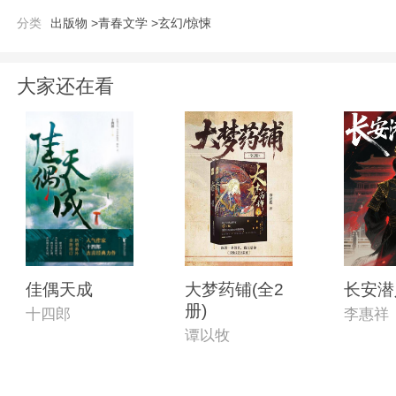
分类
出版物 >
青春文学 >
玄幻/惊悚
大家还在看
佳偶天成
大梦药铺(全2
长安潜
册)
十四郎
李惠祥
谭以牧