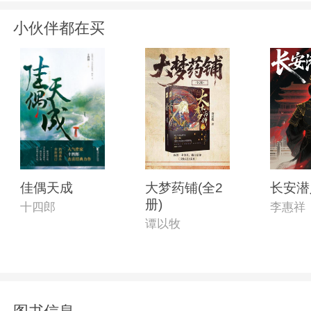
小伙伴都在买
佳偶天成
大梦药铺(全2
长安潜
册)
十四郎
李惠祥
谭以牧