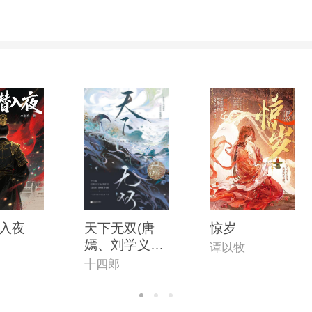
入夜
天下无双(唐
惊岁
嫣、刘学义主
谭以牧
演《念无双》
十四郎
原著小说)