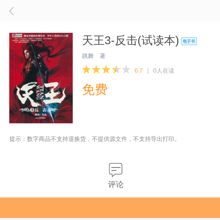
天王3-反击(试读本)
跳舞 著
6.7
0人在读
免费
提示：数字商品不支持退换货，不提供源文件，不支持导出打印。
评论