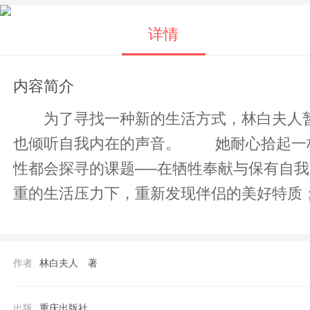
详情
内容简介
为了寻找一种新的生活方式，林白夫人暂
也倾听自我内在的声音。 她耐心拾起一枚
性都会探寻的课题──在牺牲奉献与保有自
重的生活压力下，重新发现伴侣的美好特质
作者
林白夫人 著
出版
重庆出版社