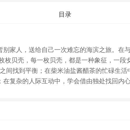
目录
别家人，送给自己一次难忘的海滨之旅。在与
枚贝壳，每一枚贝壳，都是一种象征，一段女
我之间找到平衡；在柴米油盐酱醋茶的忙碌生活
；在复杂的人际互动中，学会借由独处找回内