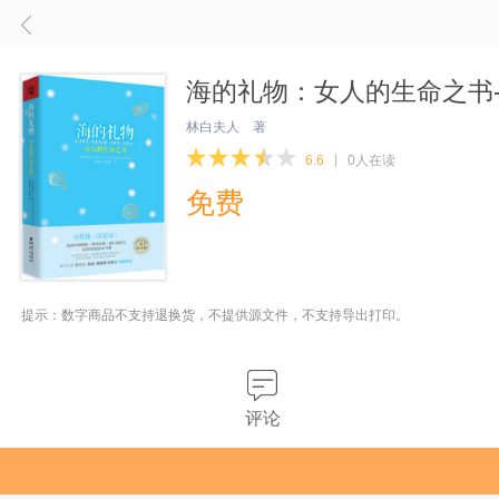
海的礼物：女人的生命之书-
林白夫人 著
6.6
0人在读
免费
提示：数字商品不支持退换货，不提供源文件，不支持导出打印。
评论