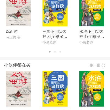
戏西游
三国还可以这
水浒还可以这
样读(全彩漫画
样读(全彩漫画
马玉炜 著
版)
版)
小葛老师
小葛老师
小伙伴都在买
换一批