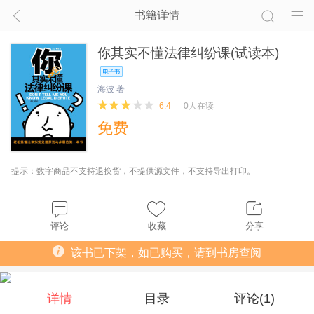
书籍详情
你其实不懂法律纠纷课(试读本)
海波 著
6.4
0人在读
免费
提示：数字商品不支持退换货，不提供源文件，不支持导出打印。
评论
收藏
分享
该书已下架，如已购买，请到书房查阅
详情
目录
评论(
1
)