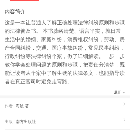
内容简介
这是一本让普通人了解正确处理法律纠纷原则和步骤
的法律普及书。 本书脉络清楚、语言平实，就日常
生活中的婚姻、家庭纠纷，消费维权纠纷，劳动、房
产合同纠纷，交通、医疗事故纠纷，常见民事纠纷，
行政纠纷等法律纠纷个案，做了详细解读。一步一步
教你学会处理问题的原则和步骤，把责任分清楚，既
能让读者从个案中了解生硬的法律条文，也能指导读
者在真正官司时避免走弯路。
【推荐语】
展开
轻松搞懂法律纠纷处理原则与步骤的**本书 为不可预
作者
海波 著
知的纠纷事件普及法律的预防针
出版
南方出版社