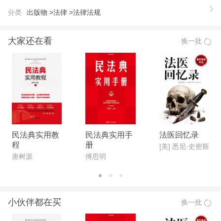
分类
出版物 >
法律 >
法律法规
大家还在看
换一批
民法典实用教
民法典实用手
法医回忆录
程
册
[美] 悉尼·史密斯
唐树源
傅思明
小伙伴都在买
换一批