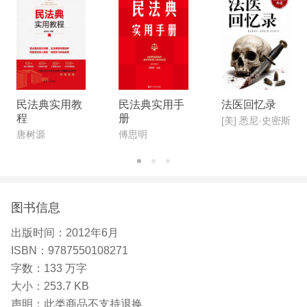
民法典实用教
民法典实用手
法医回忆录
程
册
[美] 悉尼·史密斯
唐树源
傅思明
图书信息
出版时间：
2012年6月
ISBN：
9787550108271
字数：
133 万字
大小：
253.7 KB
声明：
此类商品不支持退换