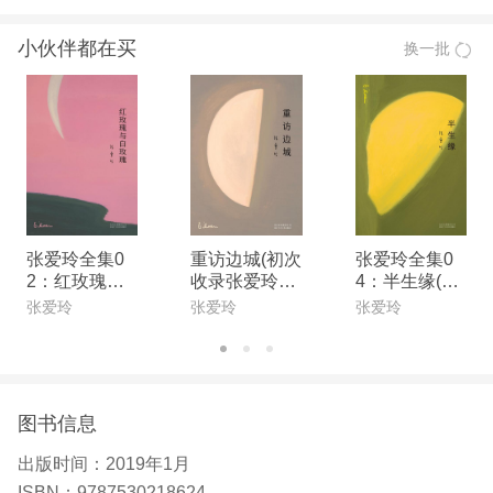
凉的文学笔法，在承续中国文学传统的基础上，构建
小伙伴都在买
换一批
了自己丰富而独特的文学世界。
张爱玲全集0
重访边城(初次
张爱玲全集0
2：红玫瑰与
收录张爱玲遗
4：半生缘(20
白玫瑰(2019
稿《爱憎表》,
19版)
张爱玲
张爱玲
张爱玲
版)
完整呈现张爱
玲传奇一生的
华丽与苍凉。)
图书信息
出版时间：
2019年1月
ISBN：
9787530218624