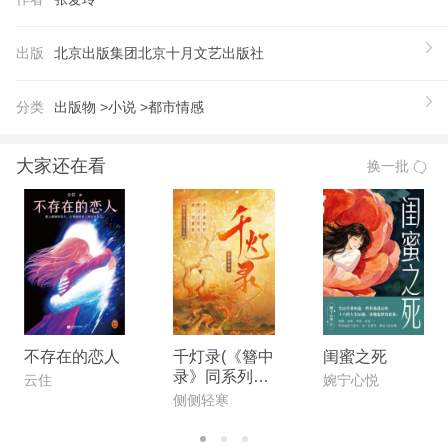
——《倾城之恋》 全新精装，臻美典藏，月亮构筑
起的永恒传奇。
出版
北京出版集团北京十月文艺出版社
【推荐语】
1、收录《倾城之恋》《第yi炉香》《金锁记》等热
分类
出版物 >
小说 >
都市情感
门影视原著小说。 2、张爱玲：我希望《倾城之恋》
的观众不拿它当个遥远的传奇，它是你贴身的人与
大家还在看
换一批
事。 3、傅雷：《金锁记》是我们文坛ZUI美的收获
之一。 4、马思纯、彭于晏主演的《*炉香》同名电
影即将上映。
【作者】
张爱玲，中国现代作家。祖籍河北丰润，1920年9月
生于上海，1995年9月逝于美国洛杉矶。张爱玲深受
中国古典文学影响，又受了良好的西式教育，从而形
不存在的恋人
千灯录(《簪中
闺蜜之死
录》同系列小
成中西兼备的文学视野。她的作品多着眼于普通人的
云住
婉宁心悦
说)
侧侧轻寒
命运，洞察人性的幽微，又有强烈的历史意识，写出
了大变动时代下的众生相，意象丰富，创造了一种苍