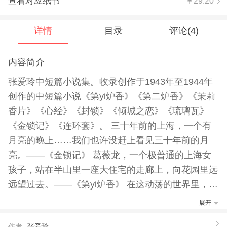
查看对应纸书
￥29.20
详情
目录
评论(
4
)
内容简介
张爱玲中短篇小说集。收录创作于1943年至1944年
创作的中短篇小说《第yi炉香》《第二炉香》《茉莉
香片》《心经》《封锁》《倾城之恋》《琉璃瓦》
《金锁记》《连环套》。 三十年前的上海，一个有
月亮的晚上……我们也许没赶上看见三十年前的月
亮。——《金锁记》 葛薇龙，一个极普通的上海女
孩子，站在半山里一座大住宅的走廊上，向花园里远
远望过去。——《第yi炉香》 在这动荡的世界里，钱
财，地产，天长地久的一切，全不可靠了。靠得住的
展开
只有她腔子里的这口气，还有睡在她身边的这个人。
作者
张爱玲