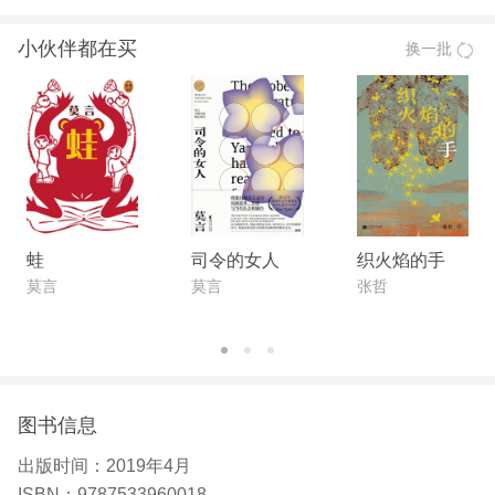
作道路、文学观念，以及他的多数重要作品的创作缘
小伙伴都在买
换一批
起和所要表达的思想等； 通过这些演讲，不仅可以
更好地了解莫言是如何走上文学创作的道路、他创作
一些作品的初衷和背景，以及想通过作品传达的思
想，还有莫言站在世界文化的高度对人类命运和文明
的深邃思考。 全新装帧设计，纸张及工艺全面升
级，封面烫金，以区别于过往版本，呈现莫言作品典
雅、大气、经典的气质。 他讲述的中国故事，洋溢
蛙
司令的女人
织火焰的手
着浑厚、悲悯的人类情怀。他的作品不仅深受国内广
莫言
莫言
张哲
大读者的喜爱，而且就我所知，莫言的作品在国外也
深受一大批普通读者的喜爱。 ——中国作协主席 铁
凝 我认为真正的文化的东西确实需要一种民族的
根，如果没有民族的根的话，这种文化就会失去意
图书信息
义。所以我一再读你的作品，就是喜欢高密。我很可
出版时间：
2019年4月
惜自己没有像高密这样一个故乡，但是读你的作品
ISBN：
9787533960018