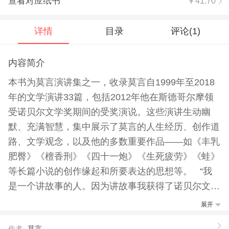
查看对应纸书
￥41.70
详情
目录
评论(
1
)
内容简介
本书为莫言演讲集之一，收录莫言自1999年至2018
年的文学演讲33篇，包括2012年他在斯德哥尔摩领
受诺贝尔文学奖期间的受奖演说。这些演讲生动幽
默、充满智慧，集中展示了莫言的人生经历、创作道
路、文学观念，以及他的多数重要作品——如《丰乳
肥臀》《檀香刑》《四十一炮》《生死疲劳》《蛙》
等长篇小说的创作缘起和所要表达的思想等。 “我
是一个讲故事的人。因为讲故事我获得了诺贝尔文学
奖。” “可能是因为我经历过长期的艰难生活，使我对
展开
人性有较为深刻的了解。我知道真正的勇敢是什么，
作者
莫言