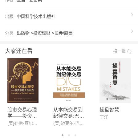
事，呈现投资世界的真实怪象，而且带领我们一步一
步深神秘且变幻莫测的市场丛林，透视金融市场及其
出版
中国科学技术出版社
参与者的属性和特征。他 ◎探访众多投资大师、基
金经理、心理学家和经济学家，诙谐而睿智地刻画了
分类
出版物 >
投资理财 >
证券/股票
大众投身股市的非理性行为； ◎对技术分析、随机
漫步这两种方法行深度对比，敏锐地预判计算机技术
大家还在看
换一批
的崛起将对市场带来的冲力； ◎更是毫不留情地将
基金经理拉下神坛，直言不讳基金经理不比普通人聪
明，他们只是掌握更多信息； …… 本书揭示了没有
哪一种方法能在市场永久有效，书中充满深刻的见解
和高超的智慧，已经超越了时空的束缚，历久弥新。
【推荐语】
推荐理由1： 1967年，本书首版上市，至今仍风靡全
股市交易心理
从本能交易到
操盘智慧
学——投资中
纪律交易:巴菲
球，本书的股市理论和思路历经时间考验，书中描述
丁洋
的人性弱点
特、格雷厄
[美]乔治·查尔斯·塞尔登(George Charles Selden)
(美)迈克尔·巴特尼克
的金融现象仍旧在不断重演，对中国投资者有极好的
姆、利弗莫尔
借鉴意义 推荐理由2： 诺贝尔首位经济学奖获得者
等16位投资大