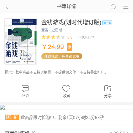
书籍详情
金钱游戏(划时代增订版)
亚当 · 史密斯
6.8
440人在读
￥
24.99
抢
提示：数字商品不支持退换货，不提供源文件，不支持导出打印。
评论
收藏
分享
限时抢
此商品限时抢购中，剩余
1
天
07
小时
34
分
53
秒