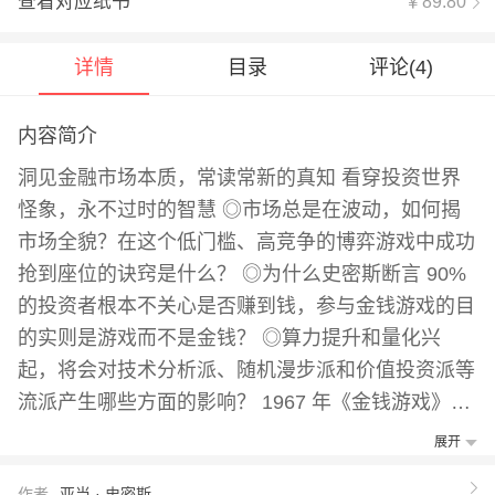
查看对应纸书
￥89.80
详情
目录
评论(
4
)
内容简介
洞见金融市场本质，常读常新的真知 看穿投资世界
怪象，永不过时的智慧 ◎市场总是在波动，如何揭
市场全貌？在这个低门槛、高竞争的博弈游戏中成功
抢到座位的诀窍是什么？ ◎为什么史密斯断言 90%
的投资者根本不关心是否赚到钱，参与金钱游戏的目
的实则是游戏而不是金钱？ ◎算力提升和量化兴
起，将会对技术分析派、随机漫步派和价值投资派等
流派产生哪些方面的影响？ 1967 年《金钱游戏》首
版问世之初，便受到格雷厄姆和巴菲特师徒的肯定和
展开
推荐。亚当·史密斯不仅客观讲述了华尔街诸多故
作者
亚当 · 史密斯