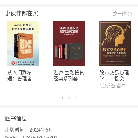
师败中求胜的
盛赞本书是一部现代经典，书中关于市场参与者的刻
秘密
小伙伴都在买
换一批
画鲜活生动，对上市公司的财报也做了精彩解读，撕
下机构投资者的神秘面纱 推荐理由3： 对不同的投
资门派深刻分析：技术分析派与随机漫步派的对比；
成长股策略存在的不足之处；算力提升，量化崛起的
苗头和趋势
【作者】
亚当·史密斯(Adam Smith) ◎全球极负盛名的投资教
从入门到精
湛庐·金融投资
股市交易心理
育家和实践者 ◎普林斯顿大学经济学系顾问委员会
通：管理者实
经典系列套装
学——投资中
战三部曲
（12册）
的人性弱点
委员 ◎《纽约时报》编辑委员会委员 起初，史密斯
[美]乔治·查尔斯·塞尔登(George Charles Selden)
只是在华尔街拥有一群狂热的追随者，20世纪60 年
代的华尔街精英都与其有一定交集；后来，他关于金
融市场的观被越来越多的人认可，举世闻名。 史密
图书信息
斯录制的电视系列节目《亚当·史密斯的金钱世界》
出版时间：
2024年5月
不仅创了行业先河，艾美奖拿到手软，甚至还把节目
ISBN：
9787523605301