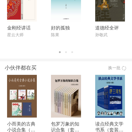
金刚经讲话
好的孤独
道德经全评
星云大师
陈果
孙敬武
小伙伴都在买
换一批
小而美的古典
包罗万象的知
读点经典文学
小说合集（套
识合集（套装
书系（套装16