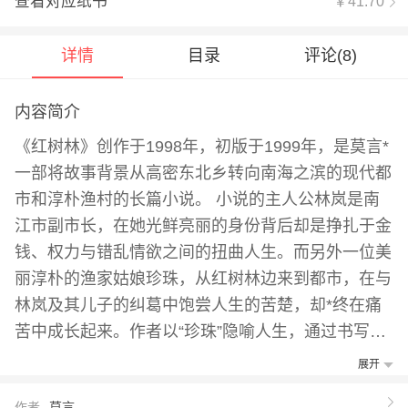
查看对应纸书
￥41.70
详情
目录
评论(
8
)
内容简介
《红树林》创作于1998年，初版于1999年，是莫言*
一部将故事背景从高密东北乡转向南海之滨的现代都
市和淳朴渔村的长篇小说。 小说的主人公林岚是南
江市副市长，在她光鲜亮丽的身份背后却是挣扎于金
钱、权力与错乱情欲之间的扭曲人生。而另外一位美
丽淳朴的渔家姑娘珍珠，从红树林边来到都市，在与
林岚及其儿子的纠葛中饱尝人生的苦楚，却*终在痛
苦中成长起来。作者以“珍珠”隐喻人生，通过书写乡
村人物走城市所带来的冲与异化，迷失与成长，为读
展开
者建构了一个纷繁错杂的欲望迷宫。 “我到了检察院
作者
莫言