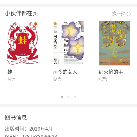
与迷惘，她们分别作出了怎样的选择？ 如果万物有
小伙伴都在买
换一批
灵，红树林又会给这个瞬息万变、纸醉金迷的都市社
会带来怎样的坚守力量？ 他讲述的中国故事，洋溢
着浑厚、悲悯的人类情怀。他的作品不仅深受国内广
大读者的喜爱，而且就我所知，莫言的作品在国外也
深受一大批普通读者的喜爱。——中国作协主席 铁
凝 我认为真正的文化的东西确实需要一种民族的
根，如果没有民族的根的话，这种文化就会失去意
蛙
司令的女人
织火焰的手
义。所以我一再读你的作品，就是喜欢高密。我很可
莫言
莫言
张哲
惜自己没有像高密这样一个故乡，但是读你的作品
呢，高密也成了组成我故乡的一部分。而且我希望大
家都记住，我们每个人或多或少都是农民的后代。
——法国诺贝尔文学奖得主 勒克莱齐奥 他（莫言）
图书信息
通透的感觉、奇异的想象力、旺盛的创造精神以及他
出版时间：
2019年4月
对叙事艺术的持久热情，使他的小说成了当代文学变
ISBN：
9787533946623