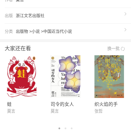
之后写过一部电视连续剧，叫《红树林》，后来把它
改成了一部书，也叫《红树林》，写的是检察院生
出版
浙江文艺出版社
活，但实际上写的是更广阔的社会生活，写检察官在
社会当中的一些普遍联系。”——莫言
分类
出版物 >
小说 >
中国近当代小说
【推荐语】
全新修订版本。内容精审细校；纸张配色全新升级。
大家还在看
换一批
从1997年到2007年，莫言在《检察日报》当了整整
十年的记者，亲自到广西、广东和海南等地采访和体
验生活，根据真实案例写就了《红树林》。 莫言*次
走了城市，在艺术风格上渐渐从传说、神话、虚幻中
走出，将眼光投向身边喧闹真切的现实生活，稳重、
理智了许多，少了一激情、狂乱，多了一些从容不迫
的平静。 当乡村人物走都市，他们遭遇的权、钱、
蛙
司令的女人
织火焰的手
情、色的多层面欲望，他们的迷失与成长，在今天读
莫言
莫言
张哲
来依然真实而丰富。 作者细述珍珠的培育过程，也
书写了同样脱胎于苦难的两位女性，面对人生的诱惑