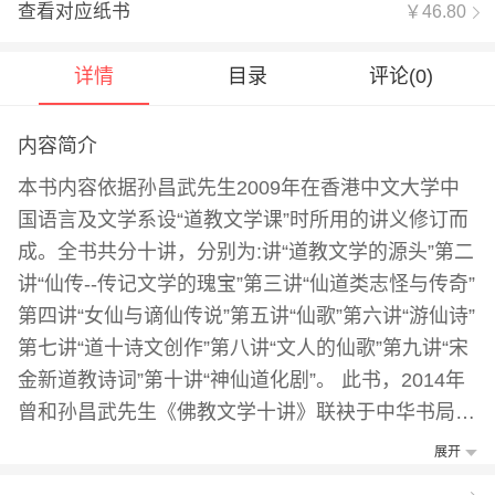
查看对应纸书
￥46.80
详情
目录
评论(
0
)
内容简介
本书内容依据孙昌武先生2009年在香港中文大学中
国语言及文学系设“道教文学课”时所用的讲义修订而
成。全书共分十讲，分别为:讲“道教文学的源头”第二
讲“仙传--传记文学的瑰宝”第三讲“仙道类志怪与传奇”
第四讲“女仙与谪仙传说”第五讲“仙歌”第六讲“游仙诗”
第七讲“道十诗文创作”第八讲“文人的仙歌”第九讲“宋
金新道教诗词”第十讲“神仙道化剧”。 此书，2014年
曾和孙昌武先生《佛教文学十讲》联袂于中华书局出
过，此次收《孙昌武文集》修订再版。
展开