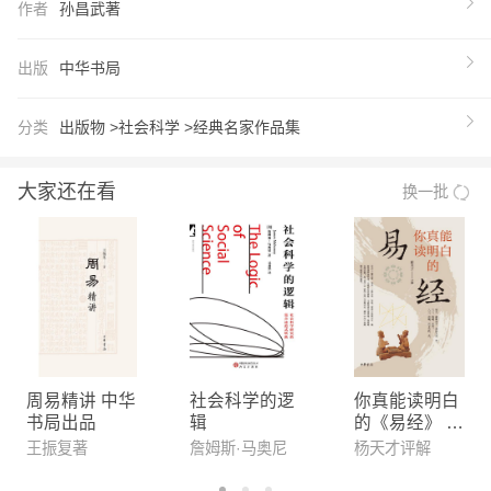
作者
孙昌武著
出版
中华书局
分类
出版物 >
社会科学 >
经典名家作品集
大家还在看
换一批
周易精讲 中华
社会科学的逻
你真能读明白
书局出品
辑
的《易经》 中
华书局出品
王振复著
詹姆斯·马奥尼
杨天才评解