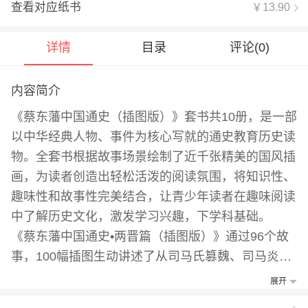
查看对应纸书
￥13.90
详情
目录
评论(
0
)
内容简介
《蔡东藩中国通史（插图版）》套书共10册，是一部
以中华经典人物、事件为核心写就的通史教育历史读
物。全套书根据故事场景绘制了近千张精美的国风插
画，为读者创造出轻松活泼的阅读氛围，将知识性、
趣味性和故事性完美结合，让青少年读者在趣味阅读
中了解历史文化，激发学习兴趣，下学科基础。
《蔡东藩中国通史•两晋篇（插图版）》通过96个故
事，100幅插图生动讲述了从司马氏篡魏、司马炎建
立西晋到刘裕篡晋一百余年的历史故事。内容囊括文
展开
学、史学、哲学知识，附有生僻字注释注音、成语归