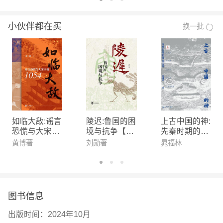
晋、南北朝到唐、五代、宋、元、明、清，2000多
小伙伴都在买
换一批
年历史一次看过瘾！ 7．高质量团队编写；本书编写
团队是文史内容资深研究员，针对青少年阅读习惯统
一风格，价值感、真实性与可读性完美结合，将原著
的魅力充分展现出来，情节更加精练、生动。 8．增
补生难注释、成语整理、知识背景；一边看故事，一
边系统学习文史哲知识，轻松攻克记忆难，积累读写
素材。一套书就能帮青少年读者提升文史涵养，拔高
如临大敌:谣言
陵迟:鲁国的困
上古中国的神:
文化思维。 9. 顾颉刚、二月河重磅推荐！张颐武作
恐慌与大宋王
境与抗争【中
先秦时期的彼
朝1054【中华
华书局出品】
岸世界
序推荐！ 10.读两晋史，看门阀士族，群雄并起。
黄博著
刘勋著
晁福林
书局出品】
【作者】
著者 蔡东藩，名郕，字椿寿，号东藩（有时写成东
帆），浙江省山阴县临浦（今属浙江萧山）人。民国
图书信息
著名历史小说家。从1915年始创作《清史通俗演
出版时间：
2024年10月
义》，至1926年《后汉通俗演义》出版，耗十年之