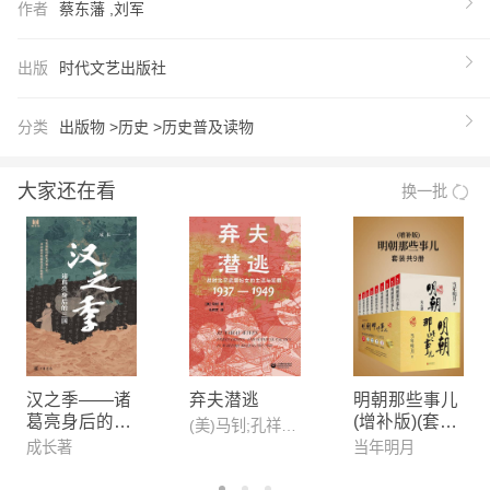
作者
蔡东藩 ,刘军
纳整理、关键人物与事件的历史背景介绍，材料丰
富、解读详尽，文字简约流畅，通俗易懂。
出版
时代文艺出版社
【推荐语】
1. 读中国历史，先读蔡东藩。 2. 读历史，不如读小
分类
出版物 >
历史 >
历史普及读物
说。读蔡东藩，像读小说一样轻松读懂中国历史。
3．版本优势：这套书是蔡东藩《中国历朝通俗演
大家还在看
换一批
义》的“青少插图版”。可以说，市面上专门面向青少
年、充分展现蔡东藩大家风范的通史作品，只有这一
套。 4．场景化配图，让阅读更有趣更快乐；每册10
0张配图，全套书1000张精美手绘插图；结合故事内
容，原创设计绘图再现生动画面，让青少年更愿意
受，让家长不担心枯燥。 5．作品精炼，故事更好
懂；原著总计600多万字，大部头很难啃，这套书专
汉之季——诸
弃夫潜逃
明朝那些事儿
葛亮身后的三
(增补版)(套装
为青少年定制，每册约15万字，文字更凝练，更精
(美)马钊;孔祥文译
国【中华书局
共9册)
成长著
当年明月
彩，完全以故事的方式讲述历史。 6. 每册60~80个
出品】
小故事，全套书800余个故事。从前汉、后汉、两