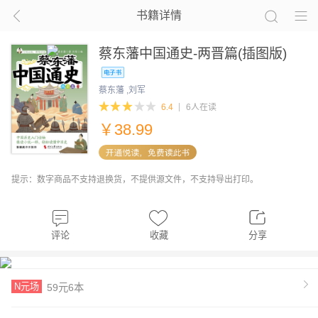
书籍详情
蔡东藩中国通史-两晋篇(插图版)
蔡东藩 ,刘军
6.4
6人在读
￥
38.99
提示：数字商品不支持退换货，不提供源文件，不支持导出打印。
评论
收藏
分享
N元场
59元6本