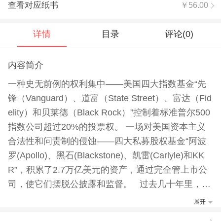
查看对应纸书
￥56.00
详情
目录
评论(
0
)
内容简介
一种史无前例的权利集中——美国四大指数基金“先
锋（Vanguard）、道富（State Street）、富达（Fid
elity）和贝莱德（Black Rock）”控制着标准普尔500
指数公司超过20%的投票权。 一场对美国资本主义
合法性和问责制的侵蚀——四大私募股权基金“阿波
罗(Apollo)、黑石(Blackstone)、凯雷(Carlyle)和KK
R”，积累了2.7万亿美元的资产，通过完全管上市公
司，使它们摆脱公披露和监督。 过去几十年里，这
种悄无声息的聚积代表了美国经济运行方式的巨大转
展开
变，指数基金和私募股权基金飞速增长的影响力，势