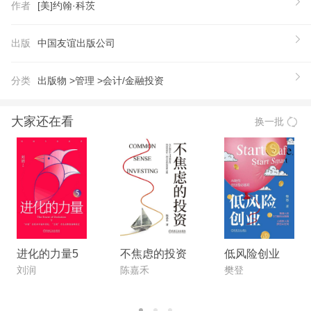
作者
[美]约翰·科茨
必成为当今政治经济一大热议焦。本书揭示了金融与
政治危机背后的复杂动态，深探讨指数基金和私募股
出版
中国友谊出版公司
权基金在美国经济与政治中的作用及影响，分析其如
何通过规模经济集中财富与权力，而引发“少数者问
分类
出版物 >
管理 >
会计/金融投资
题”，并提出了相关政策建议以应对挑战。
【推荐语】
大家还在看
换一批
本书通过精炼的语言将指数基金与私募股权基金的来
龙去脉、复杂的经济和政治影响及对美国资本主义本
质的改变，完美呈现在读者眼前。同时为金融机构从
业者、金融监管人员、政策制定者提供了重要指导与
启示。
【作者】
约翰·科茨（John Coates） 哈佛大学法学院副院
进化的力量5
不焦虑的投资
低风险创业
长、法学与经济学教授、法律专业中心研究主任。曾
刘润
陈嘉禾
樊登
任职于美国证券交易委员会，并在沃奇尔·立普顿
（Wachtell, Lipton, Rosen & Katz）律师事务所担任