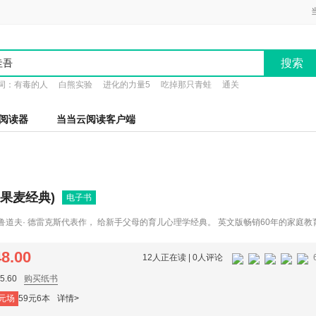
搜索
词：
有毒的人
白熊实验
进化的力量5
吃掉那只青蛙
通关
阅读器
当当云阅读客户端
(果麦经典)
电子书
父鲁道夫· 德雷克斯代表作， 给新手父母的育儿心理学经典。 英文版畅销60年的家庭教
亲子互动案例，为中国家长提供平衡自由与规则、理解与引导的实用指南。
48.00
12人正在读 |
0人评论
.60
购买纸书
元场
59元6本
详情>