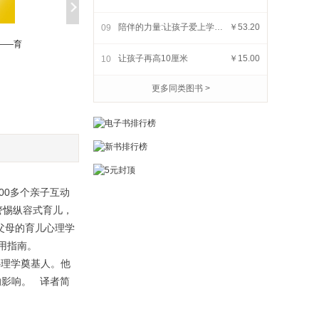
陪伴的力量:让孩子爱上学习的秘密
￥53.20
09
——育
极简教养法 论语
内啡肽养育法
让孩子再高10厘米
￥15.00
10
智慧
￥17.99
￥29.50
更多同类图书 >
00多个亲子互动
警惕纵容式育儿，
手父母的育儿心理学
用指南。
儿童心理学奠基人。他
的影响。 译者简