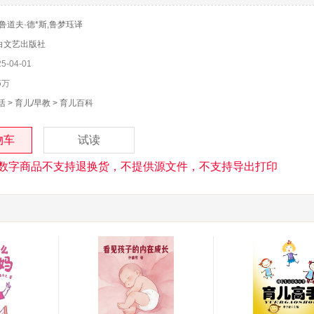
)鲁道夫·德*斯,鲁梦珏译
白文艺出版社
-04-01
5万
活
>
育儿/早教
>
育儿百科
物车
试读
数字商品不支持退换货，不提供源文件，不支持导出打印