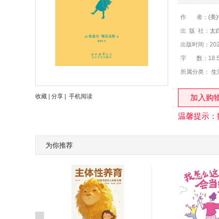
作 者：
(美
出 版 社：
太
出版时间：2025
字 数：18.
所属分类：
生
收藏
|
分享
|
手机阅读
加入购
温馨提示：
为你推荐