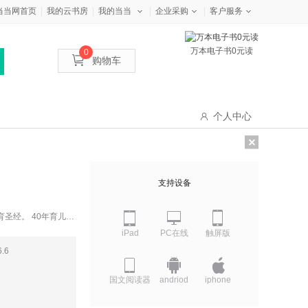
当当网首页
我的云书房
我的当当
企业采购
客户服务
万本电子书0元读
0
购物车
个人中心
支持设备
育圣经。 40年育儿精
iPad
PC在线
触屏版
6.6
国文阅读器
andriod
iphone