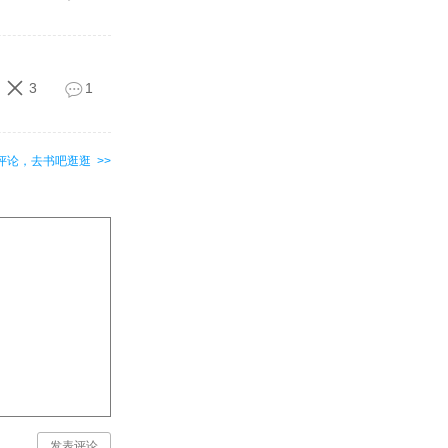
3
1
评论，去书吧逛逛 >>
发表评论