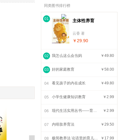
同类图书排行榜
01
主体性养育
云香 著
￥29.90
我怎么这么会当妈
￥49.80
02
好的家庭教育
￥58.00
03
看见孩子的内在成长
￥49.80
04
小学生健康知识教育
￥2.99
05
现代生活实用丛书——育儿高手
￥2.99
06
内啡肽养育法
￥29.50
07
极简教养法 论语里的育儿智慧
￥17.99
08