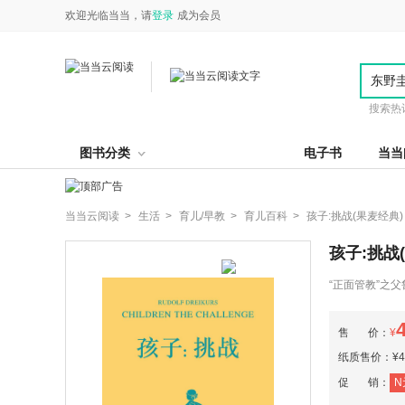
欢迎光临当当，请
登录
成为会员
搜索热
图书分类
电子书
当当
当当云阅读 >
生活 >
育儿/早教 >
育儿百科 >
孩子:挑战(果麦经典)
孩子:挑战
“正面管教”之
华，200多个
售 价：
¥
纸质售价：¥45
促 销：
N