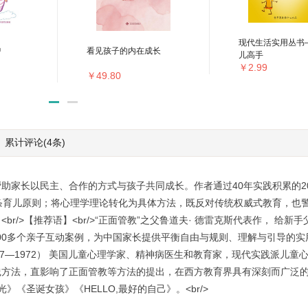
现代生活实用丛书
妈
看见孩子的内在成长
儿高手
￥2.99
￥49.80
累计评论
(4条)
助家长以民主、合作的方式与孩子共同成长。作者通过40年实践积累的2
条育儿原则；将心理学理论转化为具体方法，既反对传统权威式教育，也
/>【推荐语】<br/>“正面管教”之父鲁道夫· 德雷克斯代表作， 给新
，200多个亲子互动案例，为中国家长提供平衡自由与规则、理解与引导的实
kurs，1897—1972） 美国儿童心理学家、精神病医生和教育家，现代实践派
践方法，直影响了正面管教等方法的提出，在西方教育界具有深刻而广泛
《圣诞女孩》《HELLO,最好的自己》。<br/>