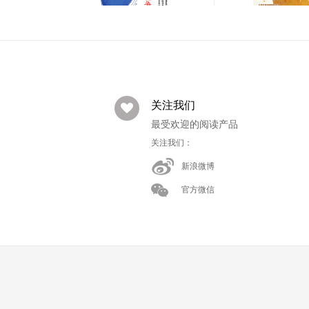
反焦虑!AI时代,家长的终
主体性养育
极竞争力
￥41.90
￥29.90
关注我们
最受欢迎的阅读产品
关注我们：
新浪微博
官方微信