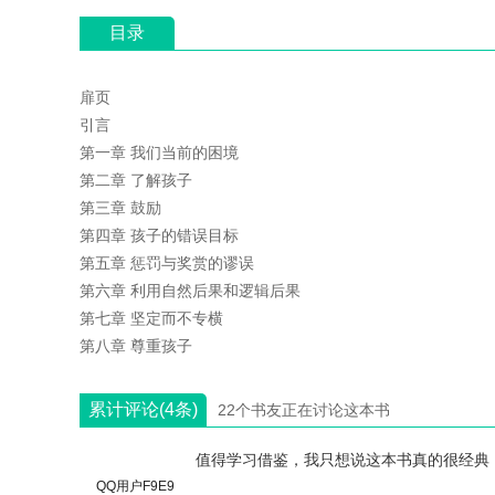
目录
扉页
引言
第一章 我们当前的困境
第二章 了解孩子
第三章 鼓励
第四章 孩子的错误目标
第五章 惩罚与奖赏的谬误
第六章 利用自然后果和逻辑后果
第七章 坚定而不专横
第八章 尊重孩子
累计评论(4条)
22个书友正在讨论这本书
值得学习借鉴，我只想说这本书真的很经典
QQ用户F9E9