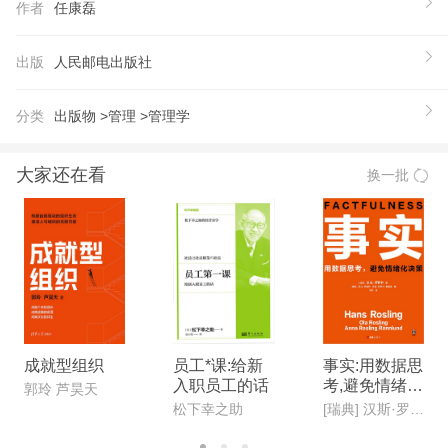
作者
任康磊
【推荐语】
三茅人力资源网、HRoot、中人网社区、MeetHR、
出版
人民邮电出版社
微信公众号、微博累计3000万人次全平台学习 IGA
亚太区原总裁 叶毓政、招聘兄弟会帮主 乔顿、众腾
分类
出版物 >
管理 >
管理学
人力资源总经理 王腾、联信智达总经理 梁潇尹、家
家悦集团原HRD 田虹 鼎力推荐 本书以人力资源总监
大家还在看
换一批
的视角，阐述人力资源管理的实践应用 为什么人力
资源总是不受老板重视？ 为什么理论到了实践中却
不管用？ 如何正确理解人力资源的各模块？ 如何把
人力资源理论转化为实践？ 如何有效推动人力资源
组织变革？ 如何有效实施人力资源量化管理？ 本书
以人力资源管理的六大模块为逻辑线，从“认知”和“应
用”两个角度展，运用大量的人力资源管理实践案例
成就型组织
员工*课:给新
事实:用数据思
入职员工的话
考,避免情绪化
和故事，阐明把人力资源理论运用到实践的行之有效
郭玲 芦昊天
决策(新版)
松下幸之助
[瑞典] 汉斯·罗斯林, 欧拉·罗斯林,安娜·罗斯林·罗朗德
的方法。
【作者】