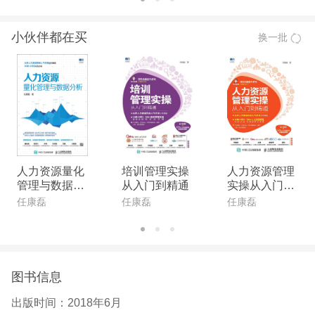
任康磊 三茅人力资源网人气作者 新浪微博百万粉丝
小伙伴都在买
换一批
大V 百万学员网课讲师 MBA（工商管理硕士），曾
任世界500强、国内大型A股上市公司HRD，工业和
信息化部质量公共服务平台专家，亚太人才资本研究
院专家特聘讲师，注册国际职业经理人（CISPM，A
CI认证），国际注册人力资源管理师（ICSHRM，A
CI认证），国际注册职业培训师（ICSPL，AIVCA认
证），国家一级人力资源管理师，国家职业生涯规划
人力资源量化
培训管理实操
人力资源管理
师，大学生实习就业指导师。拥有十余年人力资源管
管理与数据分
从入门到精通
实操从入门到
析
精通
理实战经验和一万人次以上人才招募经验，专注于解
任康磊
任康磊
任康磊
决实操问题。
图书信息
出版时间：
2018年6月