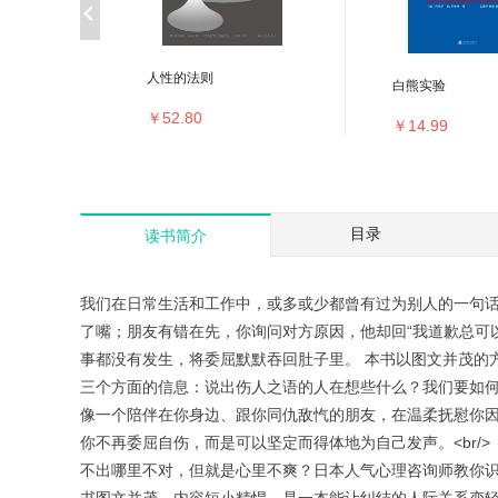
识别和
人性的法则
白熊实验
￥52.80
￥14.99
目录
读书简介
我们在日常生活和工作中，或多或少都曾有过为别人的一句话
了嘴；朋友有错在先，你询问对方原因，他却回“我道歉总可
事都没有发生，将委屈默默吞回肚子里。 本书以图文并茂的方
三个方面的信息：说出伤人之语的人在想些什么？我们要如何
像一个陪伴在你身边、跟你同仇敌忾的朋友，在温柔抚慰你
你不再委屈自伤，而是可以坚定而得体地为自己发声。<br/>【
不出哪里不对，但就是心里不爽？日本人气心理咨询师教你识