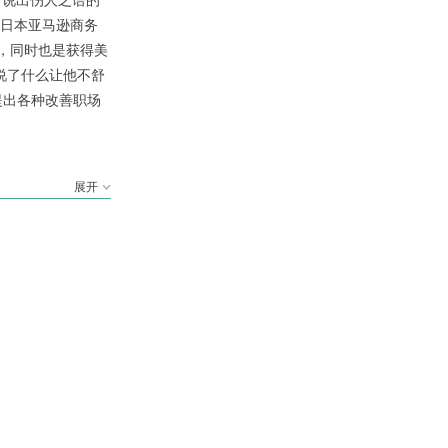
：说出伤人之语的
上日本亚马逊商务
师，同时也是获得美
说了什么让他不舒
提出各种改善职场
展开