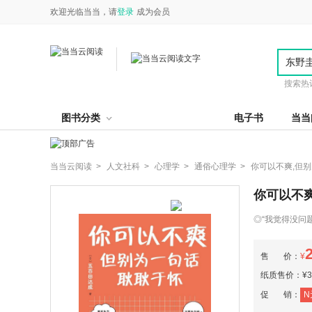
欢迎光临当当，请
登录
成为会员
搜索热
图书分类
电子书
当当
当当云阅读 >
人文社科 >
心理学 >
通俗心理学 >
你可以不爽,但
你可以不
◎“我觉得没问
咨询师教你识别9
短小精悍，是一
售 价：
¥
伤人之语的人在
以应对？
纸质售价：¥39
促 销：
N