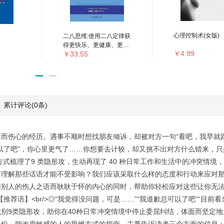
心理控制术(女版)
二八思维:使用二八定律获
得更快乐、更健康、更成
￥4.99
￥33.55
功生活的每日指南
累计评论
(0条)
而伤心的经历。遇事不顺时想找朋友倾诉，却被对方一句“看吧，我早就
以了吧”，你心里更气了……你想要去计较，却又挑不出对方什么错来，
式梳理了9 类隐形攻，生动再现了 40 种日常工作和生活中的冲突情境
理解那些话语才能不受影响？我们应该采取什么样的态度和行动来应对那
因别人的伤人之语而耿耿于怀的内心的同时，帮助你轻松应对这些让你无
推荐语】<br/>◎“我觉得没问题，可是……”“我道歉总可以了吧”“目前看
别9类隐形攻，助你在40种日常冲突情境中停止委屈纠结，体面而坚定地