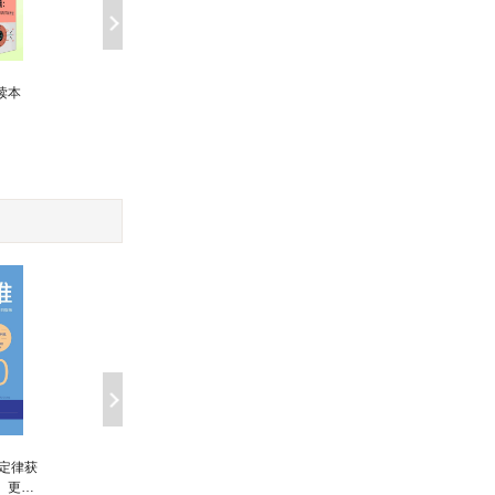
人性的法则
读本
心理学改变现实生活（套
装8册）
￥52.80
￥159.92
心理控制术(男版)
心理控制术(女版)
八定律获
、更成