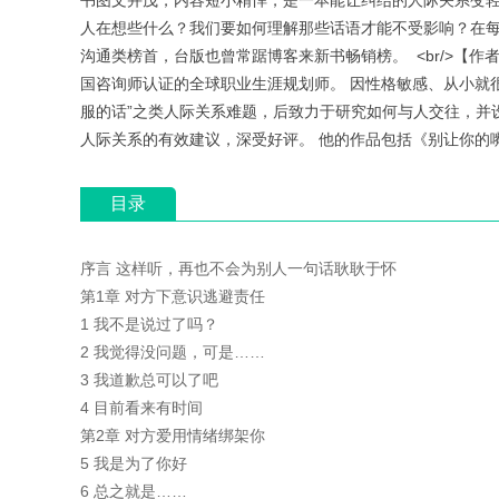
书图文并茂，内容短小精悍，是一本能让纠结的人际关系变
人在想些什么？我们要如何理解那些话语才能不受影响？在
沟通类榜首，台版也曾常踞博客来新书畅销榜。 <br/>【作
国咨询师认证的全球职业生涯规划师。 因性格敏感、从小就
服的话”之类人际关系难题，后致力于研究如何与人交往，并
人际关系的有效建议，深受好评。 他的作品包括《别让你的嘴
目录
序言 这样听，再也不会为别人一句话耿耿于怀
第1章 对方下意识逃避责任
1 我不是说过了吗？
2 我觉得没问题，可是……
3 我道歉总可以了吧
4 目前看来有时间
第2章 对方爱用情绪绑架你
5 我是为了你好
6 总之就是……