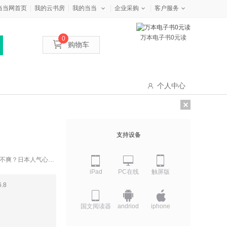
当当网首页
我的云书房
我的当当
企业采购
客户服务
万本电子书0元读
0
购物车
个人中心
支持设备
里不爽？日本人气心理
iPad
PC在线
触屏版
个方面的信息：说出
6.8
样的态度和行动来加
国文阅读器
andriod
iphone