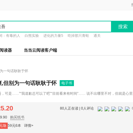
搜索
词：
有毒的人
白熊实验
进化的力量5
吃掉那只青蛙
通关
阅读器
当当云阅读客户端
别为一句话耿耿于怀
爽,但别为一句话耿耿于怀
电子书
题，可是……”“我道歉总可以了吧”“目前看来有时间”…… 说不出哪里不对，但就是心
类隐形攻，助你在40种日常冲突情境中停止委屈纠结，体面而坚定地为自己发声 ◎本书图文并茂，内容
本能让纠结的人际关系变轻松、能改变敏感的人的思维方式的指南，主要告诉读者三
25.20
80人正在读 |
0人评论
想些什么？我们要如何理解那些话语才能不受影响？在每个场景中我们应该采取什么
.90
购买纸书
元场
59元6本
详情>