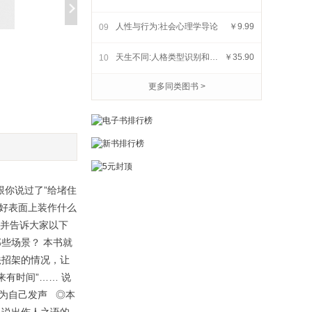
人性与行为:社会心理学导论
￥9.99
09
深度提问:好问题
被困住的人:中年人生的觉
案
天生不同:人格类型识别和潜能开发
￥35.90
10
醒与重启
￥29.99
￥43.00
更多同类图书 >
跟你说过了”给堵住
只好表面上装作什么
，并告诉大家以下
些场景？ 本书就
法招架的情况，让
来有时间”…… 说
为自己发声 ◎本