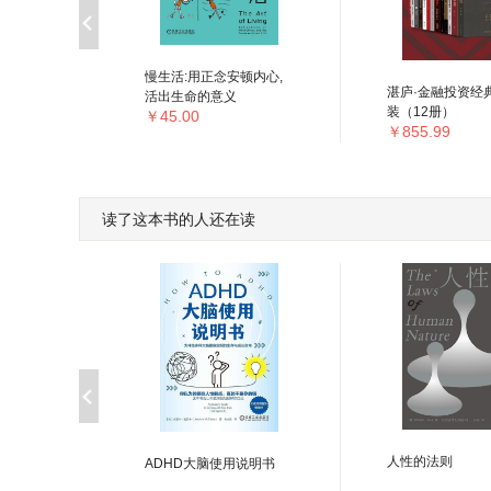
慢生活:用正念安顿内心,
湛庐·金融投资经
活出生命的意义
装（12册）
￥45.00
￥855.99
读了这本书的人还在读
人性的法则
生的觉
ADHD大脑使用说明书