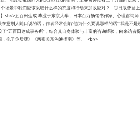
轻松、能改变敏感的人的思维方式的指南，主要告诉读者三个方面的信息
每个场景中我们应该采取什么样的态度和行动来加以应对？ ◎日版曾登
者】<br/>五百田达成 毕业于东京大学，日本百万畅销书作家、心理咨询
很在意别人随口说的话，作者经常会陷“他为什么要说那样的话”“我是不是
设了“五百田达成事务所”，结合其自身体验与丰富的咨询经验，向来访者
，拖了你后腿》《亲密关系沟通指南》等。 <br/>