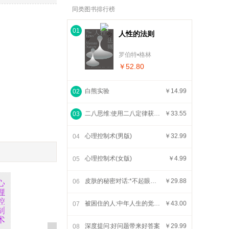
同类图书排行榜
01
人性的法则
罗伯特•格林
￥52.80
白熊实验
￥14.99
02
二八思维:使用二八定律获得更快乐、更健康、更成功生活的每日指南
￥33.55
03
心理控制术(男版)
￥32.99
04
心理控制术(女版)
￥4.99
05
皮肤的秘密对话:*不起眼的感官如何影响健康与幸福
￥29.88
06
被困住的人:中年人生的觉醒与重启
￥43.00
07
深度提问:好问题带来好答案
￥29.99
08