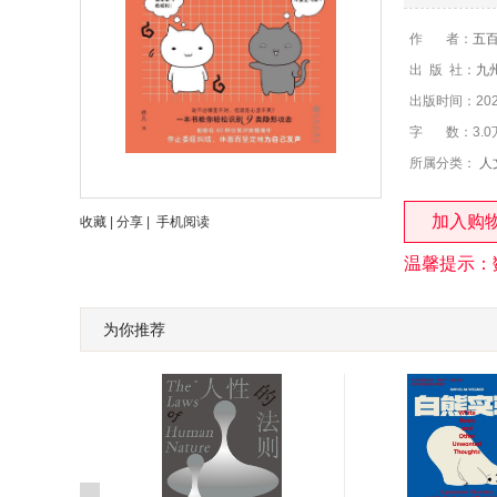
作 者：
五
出 版 社：
九
出版时间：2024
字 数：3.0
所属分类：
人
加入购
收藏
|
分享
|
手机阅读
温馨提示：
为你推荐