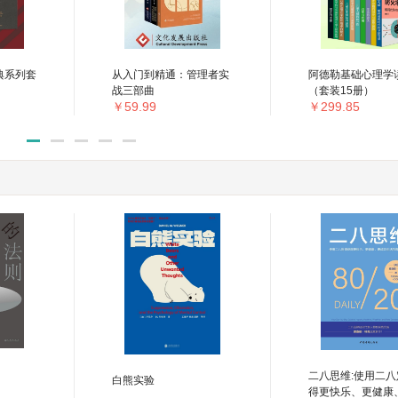
典系列套
从入门到精通：管理者实
阿德勒基础心理学
战三部曲
（套装15册）
￥59.99
￥299.85
二八思维:使用二
白熊实验
得更快乐、更健康