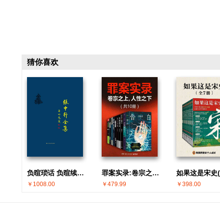
猜你喜欢
负暄琐话 负暄续话(张中行全集)
罪案实录:卷宗之上,人性之下(共10册)
￥1008.00
￥479.99
￥398.00