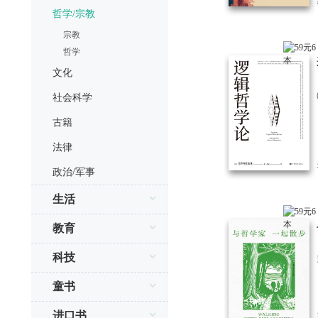
哲学/宗教
宗教
哲学
文化
社会科学
古籍
法律
政治/军事
生活
教育
科技
童书
进口书