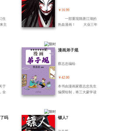
过了2
弱，也能照亮你的黑夜。
子20
￥16.99
《一
幻生
一部重现隋唐江湖的
再是
未来主
热血漫画！ 大业三年
告别
纯爱
（公元607年），隋王朝在
子，如
到诗意
隋炀帝杨广的残暴统治下
 20
画电影
民不聊生。刀马一行人在
我们
文化
护送知世郎的途中被和伊
漫画弟子规
远能
利地描
玄及其手下拦截，朝廷的
的视
剧。
诡计、胡商家族的围攻踵
个微
蔡志忠编绘
之
而至，一场大战一触即
我们
0余张
发……
通的生
典作
￥42.00
与不
叙事
都是
关于
本书由漫画家蔡志忠先生
欢迎走
容易
，全
编撰绘制，将三大蒙学读
切，
。 小
文、
物之一的《弟子规》行漫
至电
，每
人
画改编，全书的结构包含
—
的苦
对；
了原文和译文，作者精心
个人
一、
绘制，画面生动简洁，栩
了吗
镖人7
 一个
十一
栩如生，使作品更易于理
看高
调，
解，也更适合亲子共读。