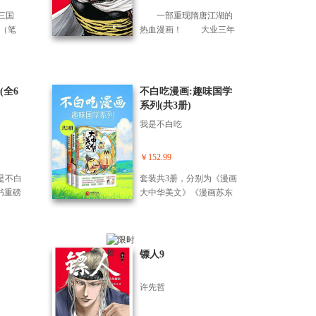
凛冽
明白！
的地
三国
一部重现隋唐江湖的
磊（笔
热血漫画！ 大业三年
谐的
（公元607年），隋王朝在
式，
隋炀帝杨广的残暴统治下
演
民不聊生。 裴行俨为
故
了坚守自己心中的道义，
(全6
不白吃漫画:趣味国学
、张
选择与叔父裴世矩分道扬
系列(共3册)
割须
镳。而在大漠深处，告别
我是不白吃
、关
刀马一行人的阿育娅成了
在哈
边境者的一员，始执行自
演
己的初次任务……
￥152.99
 ?周
是不白
套装共3册，分别为《漫画
亮展
书重磅
大中华美文》《漫画苏东
被气
山海
坡传》《不白吃漫画杜甫
“既生
发想
传》 漫画+趣味故事，带你
 ?孙
怪的
爆笑学习古诗词，体会中
遥津
知
华文化之美！ 传承千年智
镖人9
输得
瑞兽狡
慧与哲思，看完这些封神
他被
：从
古诗文，立刻爱上背古
战神孙
许先哲
一路
诗！ 开眼界，长知识！学
火锅唱
珍馐
习不用死记硬背，看不白
益州