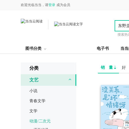
欢迎光临当当，请
登录
成为会员
搜索热
图书分类
电子书
当当
销 量
好
分类
文艺
小说
青春文学
文学
动漫/二次元