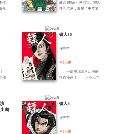
贤治笔下的世界又“近”了一
围作
故宫180余万件国宝、9000
行精
遍要比太监好； 大臣们参
步。
暗夜
多间房屋，凝聚了中华文
的史
加国宴其实还要自掏腰
峻诗意
明*璀璨的精华！陈磊（混
《尚
包； 最受皇家欢迎的娱乐
 全网
子哥）领街的半小时漫画
》
方式是看戏！ ………… 翻
未”作
团队通过诙谐的语言和手
等著
本书，满足你对皇家生活
孤女窃
绘漫画的形式，轻轻松松
镖人10
IP生
的所有好奇!
由血脉
地就把故宫及其背后的传
，将
情融
统文化知识讲得清清楚
场脑
许先哲
疑与
楚、明明白白！故宫的镇
”，让
。 电
馆之宝就在这本书里！
在再
美学，
《五牛图》——不只是画
￥17.99
演课本
击。
牛，更暗藏了盛唐时的农
的历史
年），
一部重现隋唐江湖的
细细
政密码； 各种釉彩大瓶不
的残
热血漫画！ 大业三年
她是一
仅体现了乾隆皇帝追求仿
 建康
（公元607年），隋王朝在
走壁
古风格，更体现了工匠的
属的
隋炀帝杨广的残暴统治下
这座
高超技艺； 秦石鼓不仅记
城生
民不聊生。 面对泥撅
。 直
录了两千多年前的游猎场
之
处罗可汗的挑衅，杨广亲
演
镖人8
外打
景，更诉说着文物南迁路
一片
自北巡以示天子之威；与
笑出鹅
吐金
上战火纷飞的往事； ……
动，
此同时，谛听与隗知二人
忘不
察在追
翻开本书，6大藏品分类、
许先哲
和谛
终于追上了刀马一行
。 一
80幅高清大图、106件传世
两人
人……
黑暗
珍宝，一次就能看个痛快
至闹
￥17.99