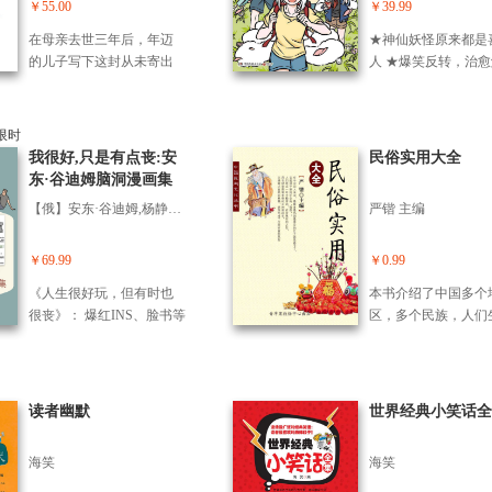
中的种种小情绪，都被本
美味，与猛兽斗智斗
￥55.00
￥39.99
王子》《泰戈尔诗选》。
老大，靠的是傻白甜
书完美呈现。本书轻松治
探究植物演变，学习
部下的投降三连。 …
在母亲去世三年后，年迈
★神仙妖怪原来都是
愈的画风，直心灵的文
地理；听趣味神话奇
幅漫画，一个段子，
的儿子写下这封从未寄出
人 ★爆笑反转，治愈
字，让读者微笑着品味情
学习历史地理，场景
清楚一个复杂的三国
的信，回望他们之间的距
压，这才是人类向往
感关系，在泪水中找到共
现《山海经》的奇幻
事，让你一看就忘不
离，追问：“为什么你在世
活！ ★同名动画《非
鸣。
力！一读就上瘾，好
从此爱上《三国演义
时，我们从未相爱过？”并
哉》热播中，累计超4
停不下来！超有趣，
翻本书，三更半夜笑
非控诉或忏悔，而是在希
播放量 ★神仙国漫·
我很好,只是有点丧:安
民俗实用大全
动，轻松读懂《山海
叫，三国典故死忘不
望弥补沉默了一生的遗
本·笑料更密集，剧
东·谷迪姆脑洞漫画集
经》。 《山海经》
憾。它邀请我们潜入记忆
贯·不一样的阅读体验
(全2册)
上古百科奇书，古今
【俄】安东·谷迪姆,杨静怡译
严锴 主编
深处，去完成那件*艰难也
书是“非人哉”抓帧漫
之祖，鲁迅先生称之
*必要的事——理解那个我
列，书中故事围绕着
书”。《不白吃话山
们自以为*熟悉的人。当理
角九月展，表现生活
￥69.99
￥0.99
根据原文改编，美食
解“母亲”不再是一个角色，
代都市中的九月作为
家不白吃游历山海经
《人生很好玩，但有时也
本书介绍了中国多个
而是一个有过疼痛、执
普通的上班族努力工
名山大海，探险奇珍
很丧》： 爆红INS、脸书等
区，多个民族，人们
念、骄傲和渴求的女人，
钱，并且与时俱的成
兽，是轻松有趣的奇
全球网络社区、刷爆朋友
各个方面的民俗，如
做儿女的终于懂得，原来
程。内容包括妖怪少
说，是不可错过的山
圈的俄罗斯插画艺术家安
的春节、端午节、中
我们与母亲之间，始终隔
月登场、三少爷藕霸
趣味读物。
东·谷迪姆（Anton Gudim）
节，藏族的雪顿节，
着她未曾言说的一生。这
常、中华田园霹雳犬
的解压漫画集。脑洞清
的饮食习俗、饮酒习
读者幽默
世界经典小笑话全
本书，献给我们都曾深深
和刑天的冬天、精卫
奇、充满了毒鸡汤与小确
饮茶习俗等等，内容
误解，却又深爱着的母
造陆的大项目、兼职
丧。 人生很好玩，但有时
而全面，能充分满足
亲。
九月，等等。作品整
海笑
海笑
也很丧。安东·谷迪姆用巨
的阅读需求。
围轻松搞笑，内容和
大的脑洞、冷幽默和独特