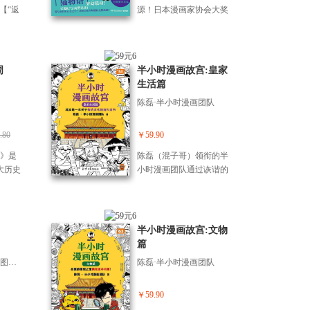
以立
古建之美。 翻本书，建
废墟中见繁花，这就是活
【“返
源！日本漫画家协会大奖
，正
筑、珍宝、历史、文化全
法之趣。 《绘事后素》：
奇幻设
得主增村博亲绘改编！ 通
体生
看懂！
【本真】——艺途修养，
常！】
过焦班尼、柯贝内拉两位
的作
回归赤子。书名寓意“绘事
 凭借
少年之间生出的深厚友
要集中在
后素”，即绚烂归于平淡。
量重
谊，作品为我们勾勒出正
周
半小时漫画故宫:皇家
智收
本书还原艺术的本真，教
回年老
确却坎坷的人生道路，也
生活篇
孙行
我们如何剥离生活的冗
忆被悄
凸显出其可贵之处。 这部
、扑
陈磊·半小时漫画团队
余，用“美”的眼光重看世
变但内
在日本文学史上熠熠生辉
赛雷
界，回归赤子之心。
间重返
的经典，正是宫泽贤治的
方
过着幸
名作——《银河铁道之
.80
￥59.90
场
是身体
夜》。长久以来，世人皆
名人
周》是
陈磊（混子哥）领衔的半
回到
认为，深藏于贤治内心、
展现
大历史
小时漫画团队通过诙谐的
爱的夫
充满幻想色彩的“第四维幻
大笑
主要
语言和手绘漫画的形式，
想空间”难以通过视觉化形
部老
朝代
轻轻松松地就把故宫及其
式呈现。 如今，增村博以
记”。
民族
背后的传统文化知识讲得
漫画为载体，将这奇幻空
学与
清清楚楚、明明白白。紫
半小时漫画故宫:文物
间完美呈现在读者眼前。
王将
禁城如此精致奢华，不禁
篇
此外，本书还收录了《银
，把
让人好奇，在那些宏大的
河铁道之夜》的初稿《布
【瑞典】阿克塞尔·斯图兹戈特;丹尼尔·汉森绘;陈潇译
陈磊·半小时漫画团队
焦成
宫殿背后，人们到底过着
尔卡罗尼博士篇》。 阅读
故
怎样的生活？ 皇帝的日常
并对比这两个版本后，你
戏诸
被工作和学习安排得满满
￥59.90
或许会发现，自己离宫泽
王伐
当当； 宫女的工作待遇普