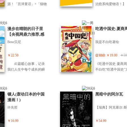
己“人该怎样活着”，他笔下
的漫画版本。而作为
被接纳。它们就像散落的
源！「宫泽童话」×「猫物
治愈系纯爱物语！】 
那个充满想象的世界，如
体生动为要义的赛雷
细沙，只是短暂存在，随
语」的梦幻联动！ 九月清
老还童”逆龄人生！
今由增村博以漫画形式完
是要创作这样一套立
时会飘散而去。
爽的清晨，溪谷旁的小学
定 反差萌的超甜日
整呈现。 本书一并收录了
动全场景呈现西游记
校迎来一位从城市转来的
老夫老妻正藏和稻美
讽刺人情世故的两部短篇
品。1-15全15册主
新生，他如风般悄然而
不可思议的苹果的力
漫步在晴朗的日子里
吃透中国史:夏商
佳作——《猫咪事务所》
齐天大圣大闹天宫、
至。虽只有短短十二天，
返青春 正藏突然变
【央视网鼎力推荐,感
与《橡子与山猫》。
猪八戒、三白骨精、
但这段转瞬即逝的相遇与
的模样 往昔种种回
动千万读者的治愈漫
者出山、真假美猴王
Bene贝尼
我是不白吃著绘
别离，却在孩子们心中留
然勾起…… 外表改
画!41篇暖心故事,唤醒
灭火焰山等名场景。
下了永不褪色的回忆。 这
心依旧！ 在一夜之
大人内心的小孩。】
用他一贯爆笑有趣的
便是诞生于日本东北自然
青春的正藏和稻美 
￥22.50
促销价:￥19.00
|
￥59
式，生动地再现西游
风光中的宫泽贤治代表作
福平稳的日子 不仅
景，将西游记中的著
41篇暖心故事，记录
《吃透中国史·夏商
——《风又三郎》。 贤治
这次，稻美连记忆都
物和典型场景形象地
我们人生中每个成长的瞬
不白吃“吃透中国史”
以童话之笔，勾勒出唯有
年轻时期了…… 恩
出来，让读者在哈哈
间。 失落与期待交
朝代系列的第11本。
少年才能看见、感知的世
妻日常精彩续演！"
中了解西游记，是一
织，天真与成长同行，柔
讲述夏商周三个上古
界，如今由增村博以漫画
少咸宜的漫画版“西游
软中蕴藏坚韧。 一幅
的历史，涵盖了华夏
形式完整呈现。 本书一并
幅饱含温情的画作，唤醒
政权的形成、先秦文
镖人(轰动日本的中国
黑暗中的阿尔瓦
收录了折射贤治温暖内心
着我们内心深处沉睡的小
民风思想的流传、帝
漫画！)
的《渡过雪原》与《十力
孩。 成年人总是步履
相与英雄美人的传奇
金刚石》两篇佳作。
许先哲
匆匆，忽略了沿途的风
夏商周千年的历史聚
景。 偶尔放慢脚步，
为一个个精彩的关键
在风和日丽的日子，
事。大禹治水、烽火
￥16.99
￥54.99
卸下伪装，让内心的小孩
侯、女战神妇好、武