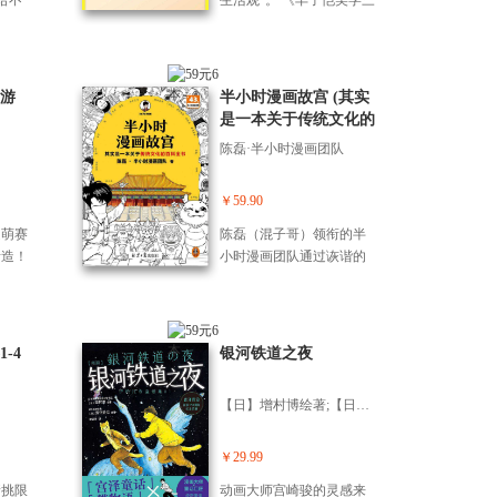
给不
生活观”。 《丰子恺美学三
人！
书》是一套跨越半个世纪
作，
的东方生活美学经典。全
过，
书以“慈悲、烟火、本真”为
知名漫
核心，收录了丰子恺艺术
游
半小时漫画故宫 (其实
新漫
生涯中的至诚之作。在焦
是一本关于传统文化的
大的
虑的当下，它是一剂安顿
百科全书 故宫选址背
陈磊·半小时漫画团队
，以
身心的良药，教人在喧嚣
后是天文历法,故宫布
故
尘世中，修得一颗不凋零
局可对应八卦五行 混
缓慢
的赤子心。 分册简介：
￥59.90
子哥新作) (读客半小时
生旅
《护生画集》：【慈悲】
漫画文库)
超萌赛
陈磊（混子哥）领衔的半
一饭
——众生平等，万物有
者造！
小时漫画团队通过诙谐的
木的
情。跨越时空的慈悲之
记！
语言和手绘漫画的形式，
小而
作。不讲深奥的说教，只
还原
轻轻松松地就把故宫及其
得的
画万物生灵的悲欢。它关
生
背后的传统文化知识讲得
文字温
乎众生平等，更关乎我们
游人物
清清楚楚、明明白白。故
-4
银河铁道之夜
且有
灵魂的清澈与安宁。 《浮
赠赛
宫作为传统文化的重要载
智
生彩笺》：【烟火】——
西游
体，处处有讲究，处处皆
人
凡尘琐事，皆成风景。记
【日】增村博绘著;【日】宫泽贤治原著;潘郁灵译
要的
学问： 故宫选址背后是天
录日常的琐碎与欢喜。红
之
文历法， 故宫布局可对应
樱桃，绿芭蕉，把酒话桑
版本，
八卦五行。 在三大殿了解
￥29.99
麻。丰子恺用画笔告诉我
生动
礼仪官制， 到后三宫感受
们：于平凡处见不凡，于
新挑限
动画大师宫崎骏的灵感来