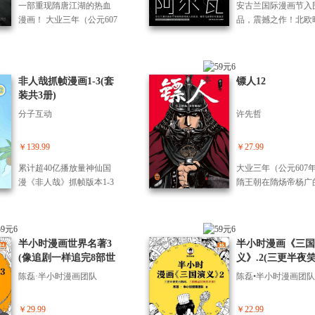
一部重现隋唐江湖的热血
安古兰国际漫画节入
晒一晒久违的太阳。
纣等耳熟能详故事进
漫画！ 大业三年（公元607
品，震撼之作！北欧
彩的建构。基于严谨
年），隋王朝在隋炀帝杨
绘师丹尼尔·汉森冷
料文献的基础上，以
广的残暴统治下民不聊
的“黑色电影漫画”！
书》《春秋》《史记
生。身手不凡的镖客刀马
点赞量超千万IP“猫未
《毛诗序》《翦商》
行走于西域大漠，在躲避
者Daisy倾情推荐！ 
非人哉抓帧漫画1-3(套
镖人12
作为基础，结合不白吃
朝廷追杀的途中，他下了
贼×远古女巫，一场
装共3册)
动、幽默的讲述方式
一个目的地为首都长安的
引发的黑暗冒险，剧
晦涩上古史解构成三
分子互动
许先哲
护送任务，本以为只是一
合北欧神话、惊悚悬
洞大开的“职场生存战
趟简单的护镖，却没想到
动作冒险，张力十足
夏商周帝王将相集体
一路危机四伏，险象环
影级分镜×北欧暗黑
￥139.99
￥27.99
现“古代打工人”，上
生。 一场牵动天下命运的
带来颠覆性的感官冲
上看不到、但*靠谱
累计超40亿播放量神仙国
大业三年（公元607
旅途就此拉帷幕……
每一页都是一幅值得
脱口秀！
漫《非人哉》抓帧版本1-3
隋王朝在隋炀帝杨广
品味的艺术作品！ 
册，笑料更密集，剧情更
暴统治下民不聊生。
名孤女，一个能飞檐
连贯！ ★神仙妖怪原来都
城外，刀马和谛听所
的窃贼，生来只为在
是喜剧人 ★爆笑反转，治
十三骁骑无往不利，
冰冷的城市里活下去
愈解压，这才是人类向往
擒了陈后主这个亡国
半小时漫画世界名著3
半小时漫画《三国
到她偷错了东西，意
的生活！ 故事围绕着女主
君。待到班师回朝，
(像追剧一样追完8部世
义》.2(三更半夜
破封印，释放了能口
角九月展开，表现生活在
太平祥和之下暗流涌
界名著!混子哥陈磊新
叫,三国典故打死
粒的远古女巫。 警
陈磊·半小时漫画团队
陈磊•半小时漫画团队
当代都市中的九月作为一
昔日并肩作战的刀马
作!半小时漫画文库)
掉!)
捕她，黑暗在吞噬她
名普通的上班族努力工作
听经历了何事，导致
场关于命运、自由与
挣钱，并且与时俱进的成
的理想背道而驰，直
￥29.99
￥22.99