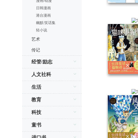
漫画/动漫
日韩漫画
港台漫画
幽默/笑话集
轻小说
艺术
传记
经管/励志
人文社科
生活
教育
科技
童书
进口书