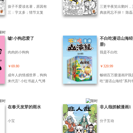
秘密的致命争夺，在
长历程。包括：妖怪少女
到如今这般不死不休
的北欧彻底爆发。
孩子不爱读名著，原因有
三更半夜笑出鹅叫，
九月登场、三少爷藕霸的
步……
三：字太多；情节太复
典故死忘不掉！ 陈
日常、中华田园霹雳犬哮
杂；不知道作者想要表达
名：混子哥）通过诙
天和刑天的冬天、精卫填
啥。陈磊（笔名：混子
语言和手绘漫画的形
海造陆的大项目、兼职河
哥）领衔的半小时漫画团
为我们还原了《三国
神九月等等。作品整体氛
队，通过诙谐语言和手绘
义》中的一个个精彩
嘘!小狗恋爱了
不白吃漫话山海经
围轻松搞笑，内容和表达
漫画，不仅让砖头一样厚
事：诸葛亮三气周瑜
册)
形式多变，在尊重神话传
的名著瞬间变得轻松有
辽威震逍遥津、曹操
说的基础上，保留了传统
肉肉的小狗狗
我是不白吃
趣，还能给孩子讲透名著
断袍、张飞义释严颜
神话的精髓，并结合了传
背后的历史、社会、思
羽单刀赴会……让你
统神话人物的性格特点，
想、人性。 《变形记》其
哈大笑中记住《三国
￥69.80
￥320.99
通过这些角色与现代文明
实是工具人的翻车名场
义》中的经典名场面！
和科技的碰撞和适应，讲
成年人的情感世界，狗狗
畅销百万册漫画IP我
面。 《名人传》实际上是
瑜为争夺荆州和诸葛
述了一个个充满创意和乐
来代言! 小红书超人气博
吃“漫话山海经”系列
一场比苦励志大会。 《老
了三次对决，每次都
趣的故事，用大家喜闻乐
主“肉肉的小狗狗”带读者步
推出大全集！揭开《
人与海》本质上是硬汉老
得不行，临终前发出
见的形式传达出剧中人物
恋爱中微妙的情感世界。
经》的神秘面纱，激
头儿的四次不认命故事。
瑜，何生亮”的感叹。
积极向上的生活态度。
书中包含超过200则漫画，
象力，探索对山精海
…… 翻本书，半小时了解
权带领十万大军在逍
饱含深情的体会，每一只
全部好奇，分分钟长
在春天发芽的雨水
非人哉抓帧漫画1
8部世界名著的精华，像追
对上张辽的几千人，
狗狗都有自己的心事，它
识！ 跟着不白吃和
剧一样追完《我是猫》
连底裤都不剩，从此
们或笑或哭，或甜密或苦
子，开启山海大冒险
《变形记》《名人传》
江湖上笑称为“合肥
小宝
分子互动
涩，都像极了我们自己在
南山经走到中山经，
《童年》《钢铁是怎样炼
十万”。 ?刘备吃着
恋爱中的些许经历。恋爱
翻山入海，品尝上古
成的》《老人与海》《小
着歌，一睁眼就成了