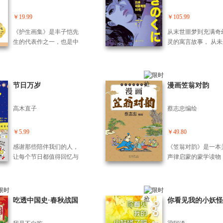
罗全面，内容经典。在紧
产生共鸣。全球疫情期
成长，彼此陪伴着度
张的生活和工作之余，随
间，他的作品陪伴和鼓舞
0年。套装收录高木直
￥19.99
￥105.99
手翻阅几则，就可让自己
着全球读者，让人在身处
年成长轨迹全集，从
开心一笑，什么忧愁烦恼
《护生画集》是丰子恺先
从末世噩梦到充满奇
困境时依然保持乐观幽
个人上东京》到《不
都将抛诸脑后。
生的代表作之一，也是中
灵的寓言故事， 从
默。 习惯用“I’m fine, thank
一个人吃饭啦》，看
国现代出版史上的一座丰
义乌托邦到浪漫主义
you.”来回答每一句“How ar
了“一个人”的高木直
碑。全书缘起于1927年，
物语， 从社会裂变
e you?”,成年人的生活都不
何开启了另一种幸福！
丰子恺为祝贺恩师弘一法
盎然的大自然， 动
太容易，人们在他的漫画
年过去了，直子还是
师五十大寿而作。师徒二
作为一种跨越年龄的
中看到又丧又努力的自
节日万岁
漫画笠翁对韵
熟悉的那个直子，永
人约定，由丰子恺作画，
现象，如X光一般锐
己，让人脑洞大开，爆笑
够用她那独特而细腻
弘一法师题写诗文，每十
摹着一出出人间悲喜
之余又被深深治愈。
角，捕捉生活中每一
高木直子
蔡志忠编绘
年增绘一集，直至丰子恺
这本书带你穿过时间
小却动人的瞬间，让
去世前夕才圆满完成全套
镜，从80个主题、10
看到，即使过着*普
六集。这是一场跨越四十
彩插、超过100部经
￥5.99
￥49.80
活，会遇到各种烦恼
六载、生死不渝的师徒之
品，揭秘动画电影的
安，但生活的主旋律
感谢那些陪伴我们的人，
《笠翁对韵》是一本
约。 画集收录了450幅画
逻辑和美学密码！ 
快乐的，每天都有着
让每个节日都值得回忆与
声律启蒙的蒙学读物
作，以“爱生敬养”为主题，
进颠覆一切、打破一
满足的小期盼小欢喜
期盼 快来与高木直子一起
书按韵分编，包罗天
描绘了人与动物、人与自
彻底改写视觉艺术乃
小的日子里也会发光
体验日本全国11县不同季
地理、花木、鸟兽、
然之间的温情故事。书虽
影史的想象力国度—
个人生阶段都有不同
节的节日庆典~ 婚后的直子
物、器物等的虚实应
名“护生”，实则“护心”。它
与甜，祝每个人在下
和丈夫御嗣君一起到琦玉
也从音律上教授了对
吃透中国史·春秋战国
你看见我的小妖怪
不讲枯燥深奥的佛理，只
生阶段也过得开心！
县欣赏白日壮观的焰火、
二、三、五、七乃至
用*朴素的线条和*真挚的
人的时候，就会很想
到秋田县欣赏可爱的小狗
字对的方法，声韵协
情感，去除人心中的残忍