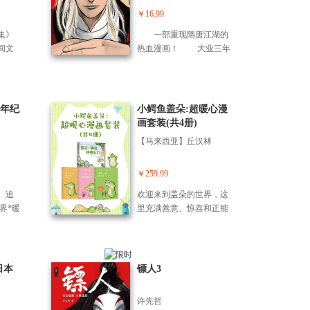
话传
国的历史程。秦汉时期逐
￥16.99
传统
渐形成的汉语、汉字、汉
了传
集》
一部重现隋唐江湖的
服等文化，也为后来中国
，通
间文
热血漫画！ 大业三年
文化基本格局的形成奠定
明和
株色
（公元607年），隋王朝在
了基础。 不白吃带你翻看
讲述
人们
隋炀帝杨广的残暴统治下
《史记》《汉书》《后汉
乐趣
是幽
民不聊生。 刀马一行人和
书》《三国志》等史料，
乐见
林语堂
阿育娅告别后，在前往玉
周年纪
小鳄鱼盖朵:超暖心漫
一起来了解这个被后世传
物积
人生之
门关的途中遇上了朝廷派
画套装(共4册)
颂千年的光辉时代。
文
出的马快。而与此同时的
【马来西亚】丘汉林
必有
长安，花颜团也重现江
慧已
湖……
外，
￥259.99
，遂
、追
欢迎来到盖朵的世界，这
典小笑
界*暖
里充满善意、惊喜和正能
的中
子，
量。 希望你在这里告别沮
心挑
年，直
丧和难过，希望你在这里
分。
东京
有一个属于自己的小空
形式
成为
间。 愿我们每一个人身边
日本
镖人3
不
也组
都有盖朵，愿我们每一个
。而
人都能成为盖朵…… 把爱
许先哲
一起
化作一道光，哪怕再微