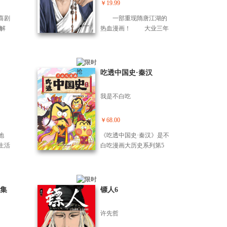
勇，
吃漫画轻松学会！
￥19.99
刘璋
历史
… 几
喜剧
一部重现隋唐江湖的
谈，
就讲
解
热血漫画！ 大业三年
式呈
故
的生
（公元607年），隋王朝在
魅
掉，
人
隋炀帝杨广的残暴统治下
看到
》。
0亿
民不聊生。 长安城
超生
出鹅
抓帧版
内，一场惊天动地的阴谋
吃透中国史·秦汉
掉！
情更连
正在酝酿；而千里之外的
是中国
！ 本
玉门关，刀马一行人与驻
志怪
我是不白吃
画系
守边关的隋军展了厮
为“宝
女主
杀……
海经》
在当
￥68.00
漫画
一名
里的
地
《吃透中国史·秦汉》是不
作挣
异
生活
白吃漫画大历史系列第5
长历
幻新
汉族
部。 秦汉是两个连续的大
女九
海经
秋
一统王朝，也是中国历史
的日
各地
上第一个强盛的时期，四
哮天
俗、
百余年间，国土面积、军
集
镖人6
填海
简要
事实力、人口、经济、文
河神
读者
化都得到了空前的发展。
体氛
许先哲
秦朝创、汉朝优化的国家
表达
治理体系，深刻影响着中