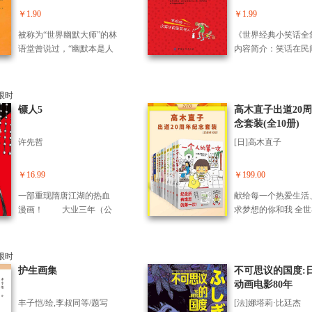
形式多变，在尊重神
的生活哲学，描绘出了我
￥1.90
￥1.99
说的基础上，保留了
们在家庭、校园、职场、
神话的精髓，并结合
被称为“世界幽默大师”的林
《世界经典小笑话全
地铁站、咖啡馆等各个生
统神话人物的性格特
语堂曾说过，“幽默本是人
内容简介：笑话在民
活场景中好笑、令人意想
过这些角色与现代文
生之一部分，所以一国的
学的百花园里，像一
不到的故事，令人捧腹之
科技的碰撞和适应，
文化，到了相当程度，必
艳味香的奇葩，深受
余，也令人深思，引发强
了一个个充满创意和
有幽默的出现。人之智慧
的喜爱。笑话的精髓
烈的共鸣。 原来，每个人
的故事，用大家喜闻
已启，对付各种问题之
默。“世界幽默大师”
镖人5
高木直子出道20
生活中都有无力的时候，
的形式传达出剧中人
外，尚有余力，从容出
曾说过：“幽默本是
念套装(全10册)
都有沮丧的时候，不要
极向上的生活态度。
之，遂有幽默。” 可以
一部分，所以一国的
怕，这只是人生的一部
许先哲
[日]高木直子
这么说，幽默是一种修养
化，到了相当程度，
分。读读这本漫画集，让
和气度，是一种智慧的体
幽默的出现。人之智
自己笑笑，继续前行！
现。幽默具有惠已悦人的
启，对付各种问题之
￥16.99
￥199.00
《我很好，只是有点丧》
神奇功效，无论任何场
尚有余力，从容出之
是天才漫画家安东·谷迪姆
一部重现隋唐江湖的热血
献给每一个热爱生活
合，幽默的人总会赢得他
有幽默。”《世界经
（Anton Gudim）继畅销书
漫画！ 大业三年（公
求梦想的你和我 全世
人的好感，获得众人的支
话全集》在浩如烟海
《人生很好玩，但有时也
元607年），隋王朝在隋炀
心的绘本天后高木直
持和理解，从而化解生
外幽默小笑话中，精
很丧》之后的*新脑洞漫画
帝杨广的残暴统治下民不
出道20周年啦！ 20
活、工作、学习上的矛
选出受读者欢迎的部
集。 他用一如既往的脑
聊生。 裴行俨与和伊
子已经从那个只身到
盾，减轻压力。 本书
这些笑话内容丰富，
洞、冷幽默和独特的生活
玄的手下激烈交战，与此
打拼的小个子女孩，
护生画集
不可思议的国度:
收集的1600余则流传广泛
多样，读来令人忍俊
哲学，描绘出了人们生活
同时刀马一行人也赶到了
备受欢迎的漫画家，
动画电影80年
的小幽默，是近年来读者
禁。
中意想不到的画面，令人
营砦，在暗处等待机会救
建了自己幸福的家庭
喜闻乐见的麻辣段子，搜
丰子恺/绘,李叔同等/题写
[法]娜塔莉·比廷杰
捧腹之余，也引起深思，
出阿育娅……
我们好像是跟着直子