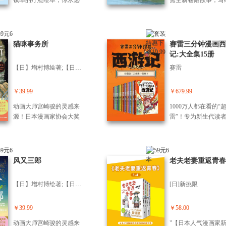
镇率的疗愈绘本，你永远
焦全新巷陌故事，写
可以稳稳接住那个摇摇晃
想与过去走散的每个
晃的自己。 “讨好型人
万千读者翘首期待之
格”“容貌焦虑”“职场内
对人生而言，所有路
耗”“失恋悲伤”……这些深
皆是养分。 此书是
猫咪事务所
赛雷三分钟漫画西
夜悄悄搜索过的词条，全
画作家姑苏阿焦的全
记:大全集15册
都写进了这本书里， “甜丧
画随笔，写给不想长
【日】增村博绘著;【日】宫泽贤治原著;潘郁灵译
赛雷
系”画风，内容又甜又丧又
每个人。以时间为纸
真实，带给你真实的共鸣
生活为墨，书写巷陌
与温柔的出口。 总有人告
事，捕捉市井烟火。
￥39.99
￥679.99
诉你：要振作、要积极、
退场的旧日故乡，人
动画大师宫崎骏的灵感来
1000万人都在看的“
要完美……却很少有人对
途的聚散离合，一蔬
源！日本漫画家协会大奖
雷”！专为新生代读
你说—— 偶尔哭一哭也没
的暖心日常，人与草
得主增村博亲绘改编！ 为
比电影还好看的西游
关系 稍微暂停一下也没关
共生共长……这些微
了所爱之人，更为世间众
电影式全场景，爆笑
系 比别人慢一点也没关系
确定的一切，都是值
生的幸福，他毅然引爆火
西游记！超立体，超
不被所有人喜欢也没关系
人间。 姑苏阿焦的
山以阻断饥荒——宫泽贤
动，超涨知识！ 西
风又三郎
老夫老妻重返青春1
这本书用稚拙的线条和纯
暖而睿智，画风治愈
治将自身经历投射于这位
盲盒式集卡！随书附
净的色彩，接住你那些无
趣，纯真中透着清醒
命运多舛、以*牺牲叩问“何
雷西游降魔卡！ ? 《
处安放的“坏”情绪：敏感、
慧，悠闲中尽是可爱
【日】增村博绘著;【日】宫泽贤治原著;潘郁灵译
[日]新挑限
谓真正的幸福”的少年身
记》是古代中国最重
焦虑、悲伤、忧郁、自我
生。
上，写下经典杰作——
长篇章回体历史小说
怀疑…… 原来，“坏”情绪
《古斯柯卜多力传》。 宫
一。“西游记”有多个
￥39.99
￥58.00
不必战胜，也不用隐藏，
泽贤治穷极一生都在问自
但一直缺少一套立体
只需要被看见、被理解、
动画大师宫崎骏的灵感来
"【日本人气漫画家