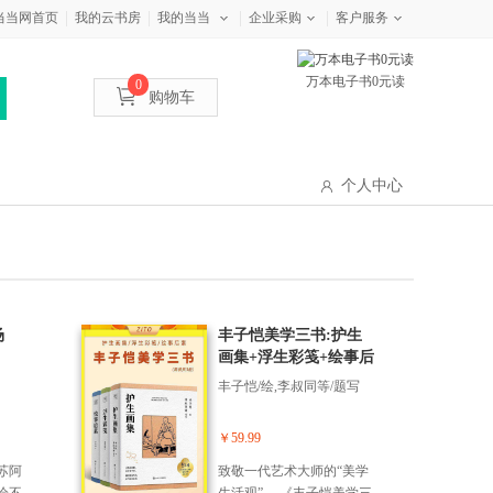
当当网首页
我的云书房
我的当当
企业采购
客户服务
万本电子书0元读
0
购物车
个人中心
场
丰子恺美学三书:护生
画集+浮生彩笺+绘事后
素(全3册)
丰子恺/绘,李叔同等/题写
￥59.99
苏阿
致敬一代艺术大师的“美学