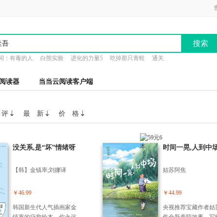
搜索
词：
有毒的人
白熊实验
进化的力量5
吃掉那只青蛙
通关
阅读器
当当云阅读客户端
 评
最 新
价 格
没关系,是“坏”情绪呀
时间一晃,人到中
【韩】金镇率;刘娜译
姑苏阿焦
￥46.99
￥44.99
韩国新生代人气插画家金
央视推荐宝藏作者姑