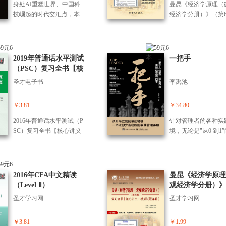
身处AI重塑世界、中国科
曼昆《经济学原理（
书。
技崛起的时代交汇点，本
经济学分册）》（第
书旨在助你不仅能看清趋
复习全书【核心讲义
势，而且能驾驭趋势。全
拟试题详解】
书共分3篇：第1篇"投资于
人”，重塑个人认知、情绪
2019年普通话水平测试
一把手
与意志，夯实长期财富根
（PSC）复习全书【核
基。第2篇"投资体系”，搭
心讲义＋历年真题】
圣才电子书
李禹池
建AI赋能的三层漏斗分析
框架，构建可复制、可迭
代的理性投资系统。第3
￥3.81
￥34.80
篇"投资实战”，从财务诊断
2016年普通话水平测试（P
针对管理者的各种实
到资产配置，拆解按资产
SC）复习全书【核心讲义
境，无论是"从0 到1
规模划分的四大实战阶
＋历年真题】
局困难，还是 "管松
段，让知识真正转化为财
严”的分寸纠结，本
富。本书以AI为认知放大
了一套针对"一把手”
器，融合西方理性框架与
点的解决方案：如何
2016年CFA中文精读
曼昆《经济学原理
中国传统"守中”智慧，独
建立威信，如何用语
（Level Ⅱ）
观经济学分册）》
创"心性 + 体系”双修路径，
聚团队，如何有效授
6版）复习全书【
打造一套可伴随终身的科
圣才学习网
圣才学习网
非事事亲力亲为，如
讲义＋模拟试题详
技理解力、价值识别力与
励员工、化解冲突、
心性定力修行系统。本书
危机。书中梳理了大
￥3.81
￥1.99