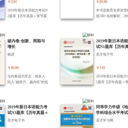
TF投资的方方面面，相信
￥3.81
￥66.00
看完这本书的投资者一定
2016年新日本语能力考试N
本书是教育名师张雪
会对ETF投资有所认识，并
2题库【历年真题＋章节题
据100+名校解析，20
能够把理论知识运用到ETF
库＋模拟试题】【修订
业解答，1000+学校
投资实践中。读者不需有
版】
集，十余年报考指导
任何基础就能掌握ETF投资
验，手把手教你精准
的精髓，获取超额收益，
志愿！本书在新高考
破内卷:创新、周期与
2019年新日本语
早日实现财务自由。
基本完成后新增约6
增长
试N1题库【历年
目录大纲大幅修订，
章节题库＋模拟试
杨进
圣才电子书
还原张雪峰老师报志
导思路；院校信息*
新。 详细解读新高
￥40.80
￥3.81
下学业规划和选科策
当内卷成为常态，很多人
2016年新日本语能力
帮助学生和家长快速
陷入“越努力、越内耗”的低
1题库【历年真题＋
填报高考志愿！本书
水平循环，企业陷入“价格
库＋模拟试题】【修
解决以下问题：报志
战、产能过剩”的存量困局
版】
时，选学校，还是选
——你所付出的努力，或
业？该不该服从调剂
许只是徒劳。在世界经济
2019年新日本语能力考
同等学力申硕《地
门专业和冷门专业都
格局巨变、中国“反内卷”政
试N3题库【历年真题＋
学科综合水平考试
些就业前景？内文更
策落地的背景下，如何跳
章节题库＋模拟试题】
及指南》（第3版
货解答，欢迎翻阅。
圣才电子书
圣才学习网
出存量陷阱，找到经济增
后习题详解
长与个人突围的向上路