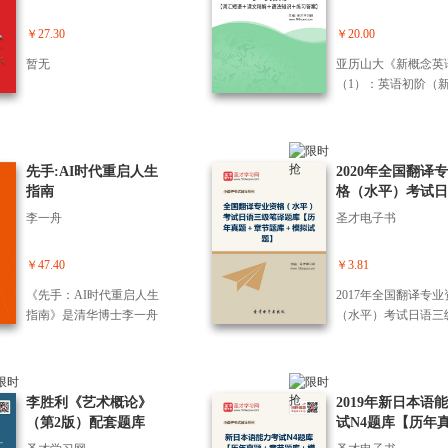
短语＋课文精解＋
个不想困在存量里的人，
知识＋练习答案】
读懂中国经济向上的底层
￥27.30
￥20.00
逻辑，穿越周期、实现自
暂无
亚历山大《新概念英
身与时代的共同增长。
（1）：英语初阶（
版）》学习指南【词
语＋课文精解＋语法
＋练习答案】
先手:AI时代重启人生
2020年全国翻译
指南
格（水平）考试日
级笔译题库【历年
李一舟
圣才电子书
＋章节题库＋模拟
题】
￥47.40
￥3.81
《先手：AI时代重启人生
2017年全国翻译专业
指南》是清华博士李一舟
（水平）考试日语三
对AI时代个体命运的深刻
译题库【历年真题＋
洞察与宣言。“公司正在解
题库＋模拟试题】
体，人正在重生。”这本书
并非关于如何使用AI工
李胜利《艺术概论》
2019年新日本语
具，而是关于如何重构自
（第2版）配套题库
试N4题库【历年
身与世界的连接方式——
【名校考研真题＋课后
章节题库＋模拟试