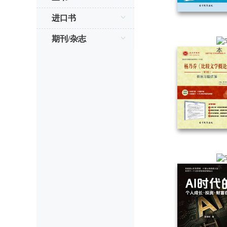
进口书
期刊/杂志