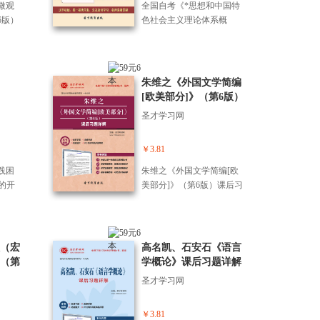
微观
全国自考《*思想和中国特
6版）
色社会主义理论体系概
＋模
论》（2015年版）配套题
库【历年真题＋章节题库
＋模拟试题】[课程代码：1
2656]
朱维之《外国文学简编
[欧美部分]》（第6版）
课后习题详解
圣才学习网
￥3.81
践困
朱维之《外国文学简编[欧
”的开
美部分]》（第6版）课后习
管
题详解
书提供
核心痛
快速
（宏
高名凯、石安石《语言
言凝
（第
学概论》课后习题详解
权而
核心
圣才学习网
何激
解】
应对
量真
￥3.81