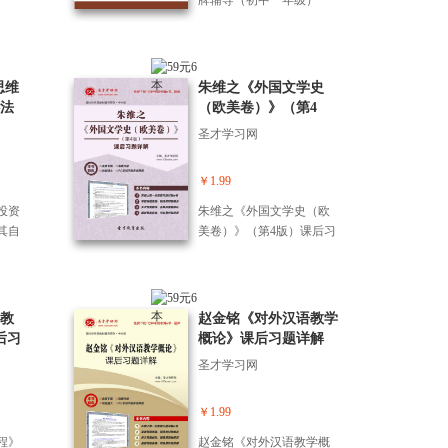
牌辅导（初中一年级）
思维
朱维之《外国文学史
法
（欧美卷）》（第4
版）课后习题详解
圣才学习网
￥1.99
投资
朱维之《外国文学史（欧
其自
美卷）》（第4版）课后习
法，
题详解
至
主线
时）
教
赵金铭《对外汉语教学
的不
后习
概论》课后习题详解
其心
圣才学习网
：空
在这
永远
￥1.99
变市
程》
赵金铭《对外汉语教学概