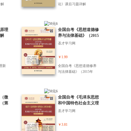
本书
详解
论》课后习题详解
要讲
源即
的特
了交易
原理
全国自考《思想道德修
误
解
养与法律基础》（2015
维定
年版）配套题库【历年
效应
圣才学习网
真题＋章节题库＋模拟
了交易
试题】【课程代码：03
空杯
￥1.99
706】
侧思
解了交
理新
全国自考《思想道德修养
如构
与法律基础》（2015年
思
版）配套题库【历年真题
等；
＋章节题库＋模拟试题】
果构建
【课程代码：03706】
易者
（微
全国自考《毛泽东思想
的三
（第
和中国特色社会主义理
量和
核心
论体系概论》（2015年
圣才学习网
全书内
解】
版）配套题库【历年真
应性
题＋章节题库＋模拟试
者，
￥3.81
题】[课程代码：12656]
一本