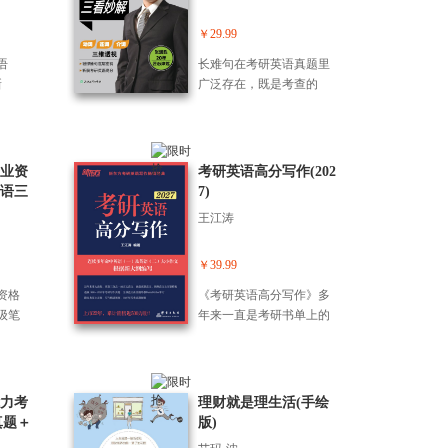
语法
￥29.99
语
长难句在考研英语真题里
新
广泛存在，既是考查的
汇短
重，也是学习的难。张满
知识
胜指出，句子语法结构的
复杂程度是决定句子难度
最为关键的因素。基于
专业资
考研英语高分写作(202
此，他精心编著了《考研
语三
7)
英语长难句 三看妙解》一
真题
王江涛
书，创造性地提出“三看”分
试
析法，从句子的动词、连
词和介词出发，破译长难
￥39.99
句底层密码，帮助考生斩
资格
《考研英语高分写作》多
获高分。 首先，在本书第0
级笔
年来一直是考研书单上的
1~03章，通过动词的视
章节
经典备考书目之一，作者
角，可以“看动词，定句
为新东方考研英语功勋教
型”，即根据动词的类型，
师“道长”王江涛。本书历经
确定句子属于五种基本句
22次改版，与时俱进，不
能力考
理财就是理生活(手绘
型的哪一种；“看动词，找
断完善，深受广大考研学
真题＋
版)
宾语”，分析总结动词与宾
子的认可和喜爱。 全书按
题】
语分隔的各种结构；“看动