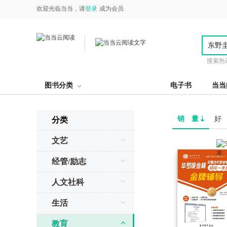
欢迎光临当当，请
登录
成为会员
搜索热
图书分类
电子书
当当
销 量
好
分类
文艺
经管/励志
人文社科
生活
教育