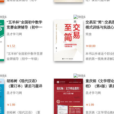
邀请赛金牌辅导（初中一
论》课后习题详解
年级）
“五羊杯”全国初中数学
交易至”简”:交易
竞赛金牌辅导（初中一
模式训练与实战心
年级）
圣才学习网
简放
￥1.52
￥60.00
“五羊杯”全国初中数学竞赛
本书以作者这个职业
金牌辅导（初中一年级）
者的第一视角来讲解
己总结的市场投资方
其交易理念崇尚大道
简，精炼为3L（动量
＋最强逻辑＋量价择
胡裕树《现代汉语》
童庆炳《文学理论
体系，他认为最重要
（重订本）课后习题详
程》（第4版）课
是方法，而是心法。
解
题详解
圣才学习网
圣才学习网
法可以用几个词概括
杯心态、跟随思维。
种思维模式下，市场
￥1.99
￥1.99
是对的，我们无法改
胡裕树《现代汉语》（重
童庆炳《文学理论教