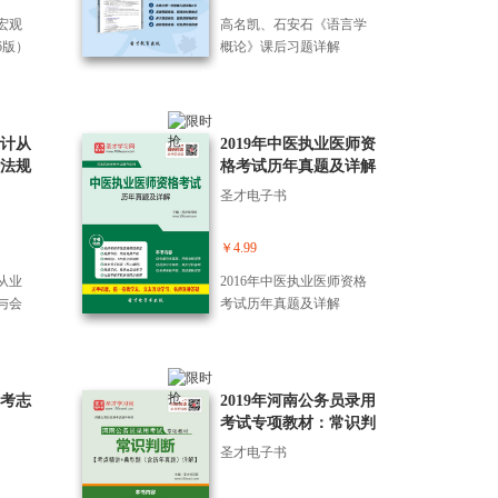
一把
宏观
高名凯、石安石《语言学
领团队
6版）
概论》课后习题详解
点，
＋模
话
到带
危机
会计从
2019年中医执业医师资
逻辑
法规
格考试历年真题及详解
”。
历年
堆
圣才电子书
解
的方
中少
￥4.99
真正成
从业
2016年中医执业医师资格
能打
与会
考试历年真题及详解
题与
考志
2019年河南公务员录用
考试专项教材：常识判
断【考点精讲＋典型题
圣才电子书
（含历年真题）详解】