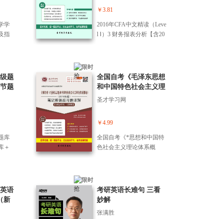
国投资冠军、《股票魔法
￥3.81
师——纵横天下股市的奥
学学
2016年CFA中文精读（Leve
秘》作者Mark Minervini向
及指
l Ⅰ）3 财务报表分析【含20
你一步步展示了如何运用
习题详
13～2015年真题及详解】
那些经过时间考验的规则
改善你的投资回报，同时
培养获得超额回报的自
四级题
全国自考《毛泽东思想
信。 作者还揭示了让他成
节题
和中国特色社会主义理
为美国最成功的股票交易
论体系概论》（2015年
员之一的交易规则和秘密
圣才学习网
版）笔记和课后习题详
技巧，你将学习到如何在
解[课程代码：12656]
自己的交易中运用，从而
￥4.99
真正像冠军一样交易！
题库
全国自考《*思想和中国特
库＋
色社会主义理论体系概
论》（2015年版）笔记和
课后习题详解[课程代码：1
2656]
英语
考研英语长难句 三看
（新
妙解
词汇
张满胜