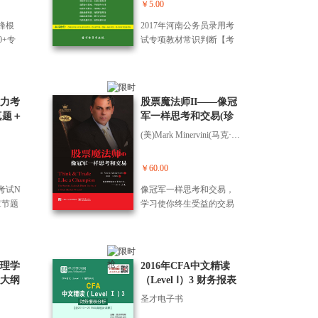
￥5.00
峰根
2017年河南公务员录用考
0+专
试专项教材常识判断【考
数据收
点精讲＋典型题（含历年
经
真题）详解】
填报
改革
能力考
股票魔法师II——像冠
万字；
真题＋
军一样思考和交易(珍
严格
题】
藏版)(精装)
(美)Mark Minervini(马克·米勒维尼)
愿指
修订更
考背景
￥60.00
略，
考试N
像冠军一样思考和交易，
学会*
章节题
学习使你终生受益的交易
可以
订
知识！ 你将学到如何： ?
愿
像专业人士一样阅读图表 ?
专
像手术刀一般精准 ? 最优的
？热
头寸管理 ? 有效地降低风险
理学
2016年CFA中文精读
有哪
? 最大化收益 ? 保护并及时
大纲
（Level Ⅰ）3 财务报表
多干
锁定收益 ? 避免代价巨大的
）课
分析【含2013～2015年
圣才电子书
错误 ? 控制自己的情绪 ? 制
真题及详解】
订成功的计划 在书中，美