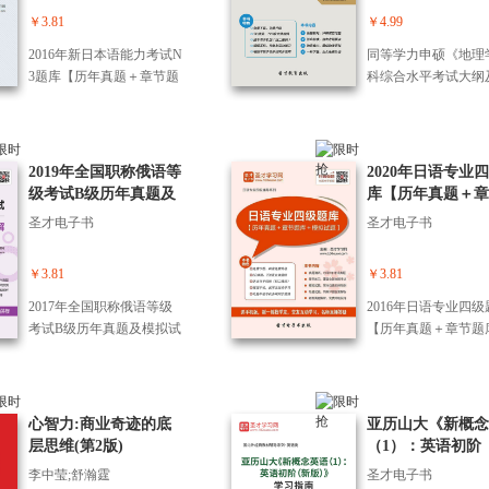
径？这本书以华中科技大
￥3.81
￥4.99
学经济学通识课为底色，
2016年新日本语能力考试N
同等学力申硕《地理
由杨进教授结合二十余年
3题库【历年真题＋章节题
科综合水平考试大纲
研究和教学经验，结合当
库＋模拟试题】
南》（第3版）课后
下中国经济，直面内卷核
解
心困境。书中选取华为、
胖东来、蜜雪冰城、霸王
2019年全国职称俄语等
2020年日语专业
茶姬、寿光蔬菜等极具代
级考试B级历年真题及
库【历年真题＋章
表性的商业案例，以及英
模拟试题详解
库＋模拟试题】
国、荷兰、日本、韩国的
圣才电子书
圣才电子书
国家兴衰，从微观视角剖
析兴衰和周期的底层逻
￥3.81
￥3.81
辑，显现创新的巨大力
量，它是企业、地区和国
2017年全国职称俄语等级
2016年日语专业四级
家经济发展的底层逻辑。
考试B级历年真题及模拟试
【历年真题＋章节题
本书打破西方传统经济增
题详解
模拟试题】
长理论的局限，立足中国
经济实际，既解读宏观经
济周期的运行规律，也给
心智力:商业奇迹的底
亚历山大《新概念
出个人、企业破卷路径，
层思维(第2版)
（1）：英语初阶
是一场重塑认知、突破困
版）》学习指南【
李中莹;舒瀚霆
圣才电子书
局的思想启迪，助力每一