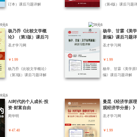
场，只能改变自己。
订本）课后习题详解
（第4版）课后习题
共分为5章，第1章主
解了交易中的痛苦根
常犯的错误和成功者
征；第2章主要讲解
杨乃乔《比较文学概
杨辛、甘霖《美学
中的思维偏见与思维
论》（第3版）课后习
新编》课后习题详
区，如达克效应、思
题详解
式、线性思维、锚定
圣才学习网
圣才学习网
等；第3章主要讲解
赢家的思维模式，如
￥1.99
￥1.99
思维、概率思维、右
维等；第4章主要讲
杨乃乔《比较文学概论》
杨辛、甘霖《美学原
易体系的底层逻辑，
（第3版）课后习题详解
编》课后习题详解
建交易体系的系统性
维、股票的定价原理
第5章主要讲解了如
交易赢家心理，如交
AI时代的个人成长·投
曼昆《经济学原理
的人格特质、交易者
资·财富自由
观经济学分册）》
个层次、顺应外部变
6版）复习全书【
周华明
圣才学习网
控制内部变量等。 
讲义＋模拟试题详
容丰富，思维模式适
强，不仅仅针对交易
￥47.40
￥1.99
也是帮助个人成长的