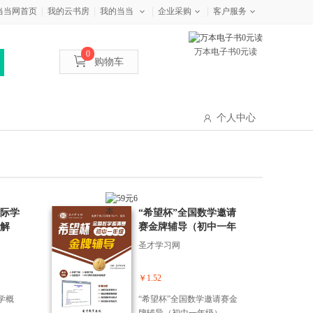
当当网首页
我的云书房
我的当当
企业采购
客户服务
万本电子书0元读
0
购物车
个人中心
际学
“希望杯”全国数学邀请
解
赛金牌辅导（初中一年
级）
圣才学习网
￥1.52
学概
“希望杯”全国数学邀请赛金