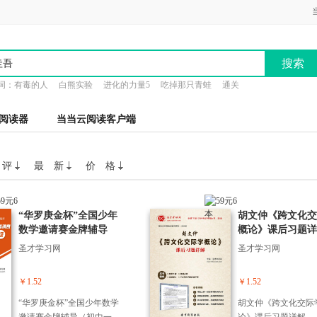
搜索
词：
有毒的人
白熊实验
进化的力量5
吃掉那只青蛙
通关
阅读器
当当云阅读客户端
 评
最 新
价 格
“华罗庚金杯”全国少年
胡文仲《跨文化交
数学邀请赛金牌辅导
概论》课后习题详
（初中一年级）
圣才学习网
圣才学习网
￥1.52
￥1.52
“华罗庚金杯”全国少年数学
胡文仲《跨文化交际