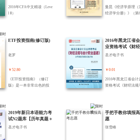
适合所有希望在中国科技
实管理案例，聚焦"
复兴浪潮中实现财富增值
2016年CFA中文精读（Leve
曼昆《经济学原理（
手”从新官上任到带
的理性投资者——无论你
l Ⅱ）
经济学分册）》（第
成为精锐的全周期痛
是初入市场的启航者，还
复习全书【核心讲义
从开局立规矩、沟通
是久经市场的资深玩家，
拟试题详解】
术、管理分寸拿捏，
都能在书中找到属于自己
人带心、有效授权、
的"坐标”。在成为时代的智
ETF投资指南(修订版)
2016年黑龙江省
应对，把抽象的管理
慧驾驭者之前，先让内在
业资格考试《财经
转化为具体的"怎么做
秩序与这个时代同频。
与会计职业道德》
本书没有晦涩的理论
老罗
圣才电子书
真题与模拟试题详
砌，只有能直接上手
法，让管理者在实践
￥52.80
￥0.01
走弯路，从"应付问
题”到"掌控全局”，
《ETF投资指南》（修订
2016年黑龙江省会计
为既能带好团队，又
版）是一本非常出色的投
资格考试《财经法规
胜仗的"一把手”。
资指南。ETF即交易所交易
计职业道德》历年真
基金或交易型开放式指数
模拟试题详解
基金，是一种便捷的指数
化投资和资产配置工具，
2019年新日本语能力考
手把手教你填报高
省心、省时、省事。本书
试N2题库【历年真题＋
愿
系统而清晰地介绍了ETF的
章节题库＋模拟试题】
圣才电子书
张雪峰
魅力、基础知识、各种类
型、投资策略等，涵盖了E