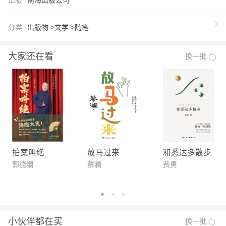
是教育给我的新世界，那是我生命的无限可能。
【推荐语】
分类
出版物 >
文学 >
随笔
★ 奇迹！一部新人处女作，上市第·一周即登上《纽
约时报》图书排行榜，zhi今已累计80周，仍高居No.
大家还在看
换一批
1，全美销量破百万册，作者被《时代周刊》评为“年
度影响力人物” ★17岁前从未上过学的女孩，如何成
为剑桥大学博士？我们要背叛多少曾经，才能找到真
正的自我！ ★ 比尔·盖茨年度荐书 No.1 ★ 美国Am
azon年度编辑选书 No.1 ★ Goodreads读者票选超
过米歇尔《成为》，获年度图书 ★《纽约时报》
《华尔街日报》《波士顿环球报》图书排行 No.1 ★
拍案叫绝
放马过来
和悉达多散步
《纽约时报》《卫报》《华盛顿邮报》《泰晤士报》
郭德纲
蔡澜
费勇
《时代周刊》《奥普拉杂志》《经济学人》、美国国
家公共广播电台等数十家媒体 年度图书！ 一个惊人
的故事，真正鼓舞人心。我在阅读她极·端的童年故
小伙伴都在买
换一批
事时，也始反思起自己的生活。《你当像鸟飞往你的