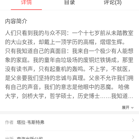
详情
目录
评论(
3
)
内容简介
人们只看到我的与众不同：一个十七岁前从未踏教室
的大山女孩，却戴上一顶学历的高帽，熠熠生辉。
只有我知道自己的真面目：我来自一个极少有人能想
象的家庭。我的童年由垃圾场的废铜烂铁铸成，那里
没有读书声，只有起重机的轰鸣。不上学，不就医，
是父亲要我们坚持的忠诚与真理。父亲不允许我们拥
有自己的声音，我们的意志是他眼中的恶魔。 哈佛
大学，剑桥大学，哲学硕士，历史博士……我知道，
像我这样从垃圾堆里爬出来的无知女孩，能取得如今
展开
的成就，应当感激涕零才对。但我丝毫提不起热情。
作者
塔拉·韦斯特弗
我曾怯懦、崩溃、自我怀疑，内心里有什么东西腐烂
了，恶臭熏天。 直到我逃离大山，另一个世界。 那
出版
南海出版公司