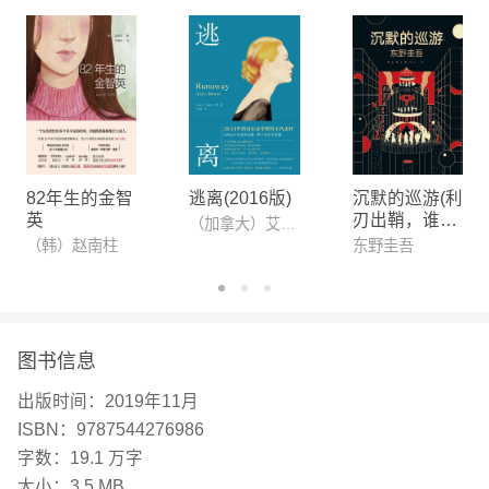
山》每个人都会喜欢。它甚zhi比你听说的还要好。
——比尔·盖茨 你可以用很多说法来称呼这个崭新的
自我：转型，蜕变，虚伪，背叛。而我称之为：教
育。——塔拉·韦斯特弗 教育意味着获得不同的视
角，理解不同的人、经历和历史。如果人们受过教
育，他们应该多听，少说，对差异满怀激情，热爱那
82年生的金智
逃离(2016版)
沉默的巡游(利
些不同于他们的想法。——塔拉·韦斯特弗，《福布
英
刃出鞘，谁主
（加拿大）艾丽丝· 门罗,李文俊
生死？一场“无
斯杂志》访谈 ※英文原版中用特殊字体（斜体）表
（韩）赵南柱
东野圭吾
声”审判，究竟
示语气强调、引用或心理活动的内容，中文版也遵照
还有谁会付出
代价！东野圭
原文，以特殊字体（仿宋）标记，以示区别。
吾燃情长篇力
【作者】
作，不到最
图书信息
塔拉·韦斯特弗TaraWestover 美国作家、历史学家。
后，绝不落
幕。)
出版时间：
2019年11月
1986年生于爱达荷州的山区。十七岁前从未上过
ISBN：
9787544276986
学，通过自学考取杨百翰大学，2008年获学士学
字数：
19.1 万字
位。随后获得盖茨剑桥奖学金，2009年获剑桥大学
大小：
3.5 MB