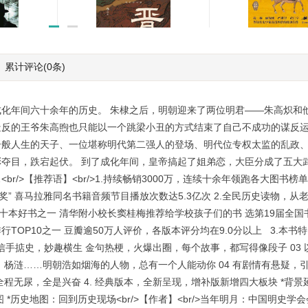
累计评论
(0条)
球金融战
中国文化5000年:
两晋:分裂与融合
学大师吕思勉,轻
￥40.00
一堂明明白白的文
￥26.99
化年间六十余年的历史。 朱棣之后，明朝迎来了两位明君——朱高炽和
反的王爷朱高煦也只能以一个跳梁小丑的方式结束了自己不成功的谋反运
奇般人生的天子、一位堪称明代第二强人的登场、明代位专权太监的乱政
夺目，跌宕起伏。 到了成化年间，皇帝搞起了姐弟恋，大臣分成了五大
/>【推荐语】<br/>1.持续畅销3000万，连续十余年领跑各大图书榜单
书大奖” 喜马拉雅同名书籍音频节目播放次数达5.3亿次 2.全民历史读物，
生十本好书之一 清华附小校长窦桂梅推荐给学校孩子们的书 选第19届全
行TOP10之一 豆瓣逾50万人评价，各版本评分均在9.0分以上 3.本书特
2 信手掂史，妙趣横生 金句热梗，火爆出圈，每个故事，都写得像段子 03
杨涟……明朝浩如烟海的人物，总有一个人能动你 04 有剧情有悬疑，引
程无尿，全是兴奋 4. 经典版本，全新呈现，增补版新增四大板块 *背
 *历史地图：回到历史现场<br/>【作者】<br/>当年明月：中国明史学