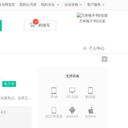
当当网首页
我的云书房
我的当当
企业采购
客户服务
万本电子书0元读
0
购物车
个人中心
支持设备
电子书
iPad
PC在线
触屏版
兴衰风云。全景立体
键词解析、历史背景
出版后，迅速荣登“新
6.2
一，第19届全国书博
国文阅读器
andriod
iphone