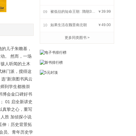
被低估的短命王朝 : 隋朝37年
￥39.99
09
如果生活在魏晋南北朝
￥49.00
10
如果生活在汉朝
显微镜下的晚清
跟着国
轻松松上
更多同类图书 >
￥69.00
￥19.99
化课
他的儿子朱瞻基，
动。 然而，一场
、骇人听闻的土木
武林门派，搅得这
 选“新浪图书风云
从老师到学生都推崇
国书博会金口碑好书
； 01 启全新讲史
 以真挚之心，重写
人胜 加侦探小说
景延伸：历史背景拓
会会员、青年历史学