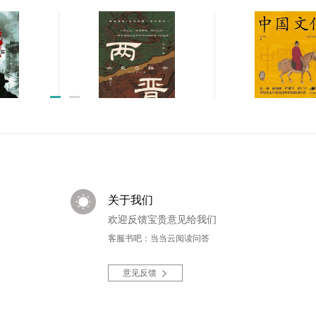
装全3
雀花王朝
藏的百科全书
￥75.99
￥12.99
球金融战
中国文化5000年:
两晋:分裂与融合
学大师吕思勉,轻
￥40.00
一堂明明白白的文
￥52.80
关于我们
欢迎反馈宝贵意见给我们
客服书吧：当当云阅读问答
意见反馈