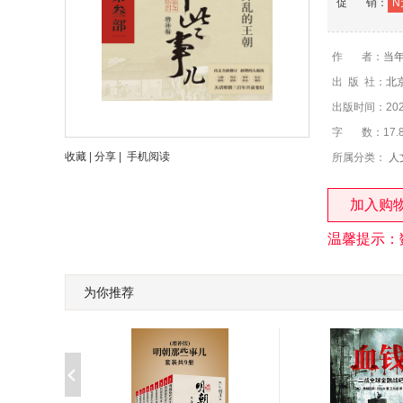
促 销：
N
作 者：
当年
出 版 社：
北
出版时间：2021
字 数：17.
收藏
|
分享
|
手机阅读
所属分类：
人
加入购
温馨提示：
为你推荐