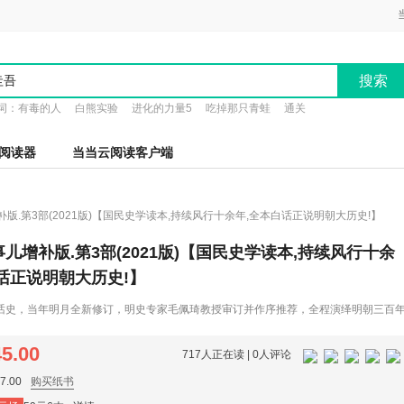
搜索
词：
有毒的人
白熊实验
进化的力量5
吃掉那只青蛙
通关
阅读器
当当云阅读客户端
版.第3部(2021版)【国民史学读本,持续风行十余年,全本白话正说明朝大历史!】
儿增补版.第3部(2021版)【国民史学读本,持续风行十余
话正说明朝大历史!】
史，当年明月全新修订，明史专家毛佩琦教授审订并作序推荐，全程演绎明朝三百年
，原文一字不少，新增四大板块全新内容——延伸内容、插图、图表、地图。涉及关
战图、形势图、人物关系图等。图解历史，小细节、大事件一目了然，通俗易懂。 自
45.00
717人正在读 |
0人评论
*图书、当当网“终身五星级*图书”，多次斩获“*畅销书大奖”，全国中小学生十本好书之
。
.00
购买纸书