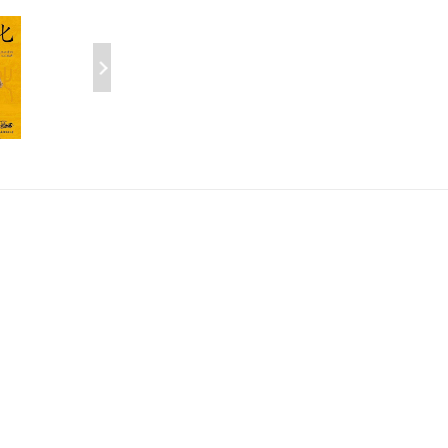
服三部曲
24册）
￥75.99
￥219.99
如果生活在汉朝
跟着国
历史的温度8:延续与希望
轻松松上
￥69.00
化课
￥40.60