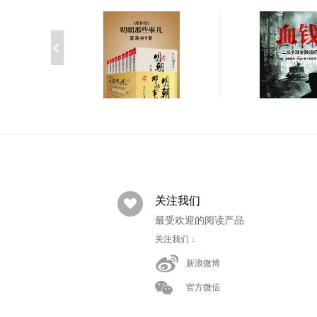
场到生死绝唱（套
￥88.80
￥75.99
册）
明朝那些事儿(增补版)(套
2000
血钱——二战全
装共9册)
纪实
￥24.99
￥23.99
关注我们
最受欢迎的阅读产品
关注我们：
新浪微博
官方微信