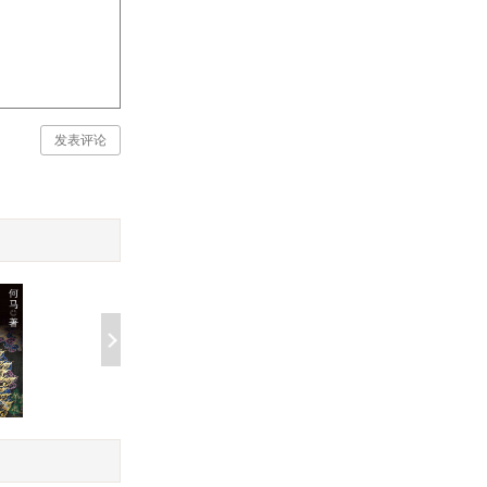
发表评论
普罗柯比战争史：罗马征
轻松读懂中外经
关于西