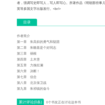
者，强调写史即写人，写人即写心。所著作品《明朝那些事
英等多国文字出版发行。<br/>
目录
作者简介
第一章 朱高炽的勇气和疑团
第二章 朱瞻基是个好同志
第三章 祸根
第四章 土木堡
第五章 力挽狂澜
第六章 决断！
第七章 信念
第八章 北京保卫战
第九章 朱祁镇的奋斗
累计评论(0条)
0个书友正在讨论这本书