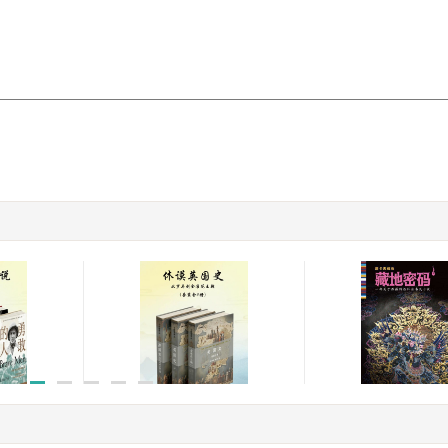
从北非战
休谟英国史：从罗马到金
藏地密码1：一部