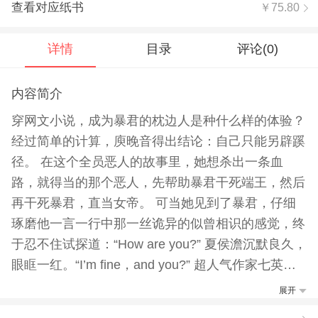
查看对应纸书
￥75.80
详情
目录
评论(
0
)
内容简介
穿网文小说，成为暴君的枕边人是种什么样的体验？
经过简单的计算，庾晚音得出结论：自己只能另辟蹊
径。 在这个全员恶人的故事里，她想杀出一条血
路，就得当的那个恶人，先帮助暴君干死端王，然后
再干死暴君，直当女帝。 可当她见到了暴君，仔细
琢磨他一言一行中那一丝诡异的似曾相识的感觉，终
于忍不住试探道：“How are you?” 夏侯澹沉默良久，
眼眶一红。“I’m fine，and you?” 超人气作家七英俊
脑洞力作！ 脑洞奇诡的反套路宫廷文，反转到后一
展开
刻！