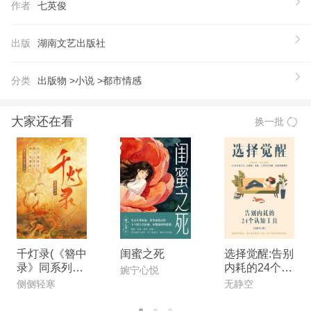
作者
七英俊
出版
湖南文艺出版社
分类
出版物 >
小说 >
都市情感
大家还在看
换一批
千灯录(《簪中
闺蜜之死
选择觉醒:告别
录》同系列小
内耗的24个工
婉宁心悦
说)
具
侧侧轻寒
无静空