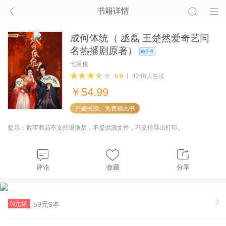
书籍详情
成何体统（ 丞磊 王楚然爱奇艺同
名热播剧原著）
七英俊
6.9
4248人在读
￥
54.99
提示：数字商品不支持退换货，不提供源文件，不支持导出打印。
评论
收藏
分享
N元场
59元6本