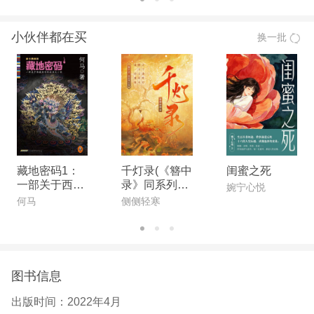
小伙伴都在买
换一批
藏地密码1：
千灯录(《簪中
闺蜜之死
一部关于西藏
录》同系列小
婉宁心悦
的百科全书
说)
何马
侧侧轻寒
图书信息
出版时间：
2022年4月